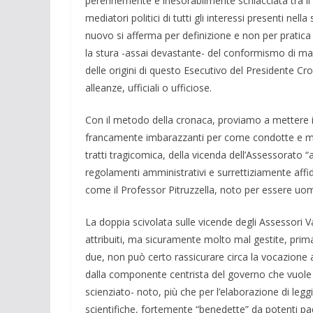
perennemente e inesorabilmente schiacciata tra il
mediatori politici di tutti gli interessi presenti nel
nuovo si afferma per definizione e non per pratica
la stura -assai devastante- del conformismo di ma
delle origini di questo Esecutivo del Presidente Croc
alleanze, ufficiali o ufficiose.
Con il metodo della cronaca, proviamo a mettere in f
francamente imbarazzanti per come condotte e mo
tratti tragicomica, della vicenda dell’Assessorato “a
regolamenti amministrativi e surrettiziamente affidat
come il Professor Pitruzzella, noto per essere uomo
La doppia scivolata sulle vicende degli Assessori Val
attribuiti, ma sicuramente molto mal gestite, prima
due, non può certo rassicurare circa la vocazione a
dalla componente centrista del governo che vuole ca
scienziato- noto, più che per l’elaborazione di leggi 
scientifiche, fortemente “benedette” da potenti pad