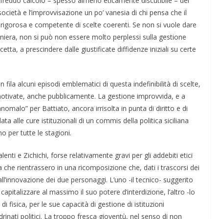
 freddo calcolo – spesso almeno eticamente discutibile – dei
la società e l’improvvisazione un po’ vanesia di chi pensa che il
 rigorosa e competente di scelte coerenti. Se non si vuole dare
niera, non si può non essere molto perplessi sulla gestione
etta, a prescindere dalle giustificate diffidenze iniziali su certe
ila alcuni episodi emblematici di questa indefinibilità di scelte,
tivate, anche pubblicamente. La gestione improvvida, e a
nomalo” per Battiato, ancora irrisolta in punta di diritto e di
a alle cure istituzionali di un commis della politica siciliana
 per tutte le stagioni.
enti e Zichichi, forse relativamente gravi per gli addebiti etici
 che rientrassero in una ricomposizione che, dati i trascorsi dei
ll’innovazione dei due personaggi. L’uno -il tecnico- suggerito
pitalizzare al massimo il suo potere d’interdizione, l’altro -lo
di fisica, per le sue capacità di gestione di istituzioni
rinati politici. La troppo fresca gioventù, nel senso di non