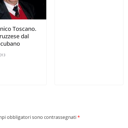
ico Toscano.
ruzzese dal
 cubano
013
mpi obbligatori sono contrassegnati
*