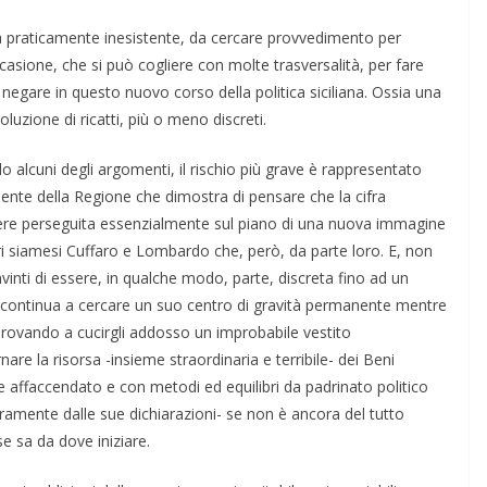
a praticamente inesistente, da cercare provvedimento per
sione, che si può cogliere con molte trasversalità, per fare
egare in questo nuovo corso della politica siciliana. Ossia una
luzione di ricatti, più o meno discreti.
o alcuni degli argomenti, il rischio più grave è rappresentato
ente della Regione che dimostra di pensare che la cifra
ere perseguita essenzialmente sul piano di una nuova immagine
i siamesi Cuffaro e Lombardo che, però, da parte loro. E, non
nti di essere, in qualche modo, parte, discreta fino ad un
continua a cercare un suo centro di gravità permanente mentre
provando a cucirgli addosso un improbabile vestito
re la risorsa -insieme straordinaria e terribile- dei Beni
nde affaccendato e con metodi ed equilibri da padrinato politico
ramente dalle sue dichiarazioni- se non è ancora del tutto
se sa da dove iniziare.