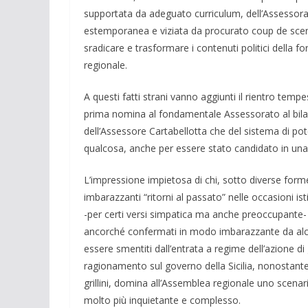
supportata da adeguato curriculum, dell’Assessora
estemporanea e viziata da procurato coup de scene
sradicare e trasformare i contenuti politici della 
regionale.
A questi fatti strani vanno aggiunti il rientro temp
prima nomina al fondamentale Assessorato al bilan
dell’Assessore Cartabellotta che del sistema di pot
qualcosa, anche per essere stato candidato in una 
L’impressione impietosa di chi, sotto diverse forme
imbarazzanti “ritorni al passato” nelle occasioni ist
-per certi versi simpatica ma anche preoccupante
ancorché confermati in modo imbarazzante da alcu
essere smentiti dall’entrata a regime dell’azione di
ragionamento sul governo della Sicilia, nonostante
grillini, domina all’Assemblea regionale uno scen
molto più inquietante e complesso.