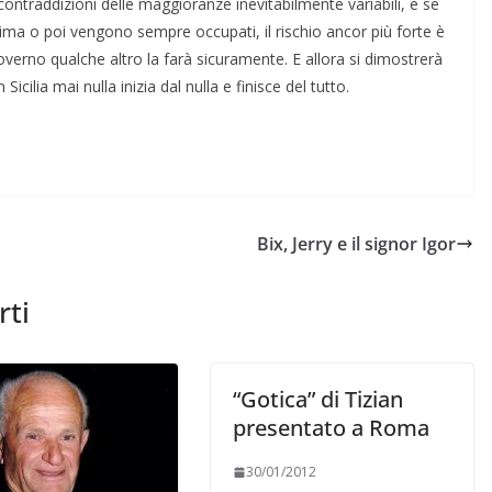
contraddizioni delle maggioranze inevitabilmente variabili, e se
prima o poi vengono sempre occupati, il rischio ancor più forte è
overno qualche altro la farà sicuramente. E allora si dimostrerà
cilia mai nulla inizia dal nulla e finisce del tutto.
Bix, Jerry e il signor Igor
rti
“Gotica” di Tizian
presentato a Roma
30/01/2012