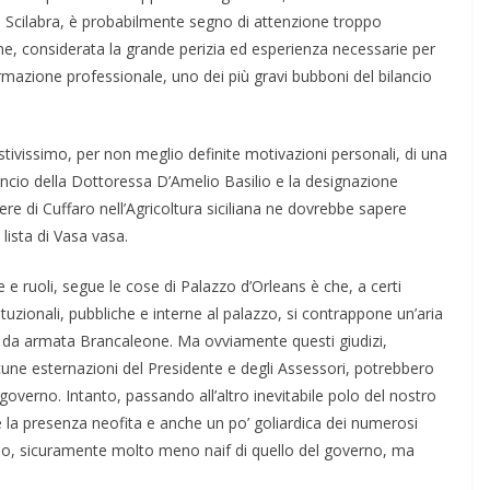
 Scilabra, è probabilmente segno di attenzione troppo
, considerata la grande perizia ed esperienza necessarie per
formazione professionale, uno dei più gravi bubboni del bilancio
estivissimo, per non meglio definite motivazioni personali, di una
cio della Dottoressa D’Amelio Basilio e la designazione
ere di Cuffaro nell’Agricoltura siciliana ne dovrebbe sapere
lista di Vasa vasa.
 e ruoli, segue le cose di Palazzo d’Orleans è che, a certi
ituzionali, pubbliche e interne al palazzo, si contrappone un’aria
- da armata Brancaleone. Ma ovviamente questi giudizi,
ne esternazioni del Presidente e degli Assessori, potrebbero
 governo. Intanto, passando all’altro inevitabile polo del nostro
 la presenza neofita e anche un po’ goliardica dei numerosi
ario, sicuramente molto meno naif di quello del governo, ma