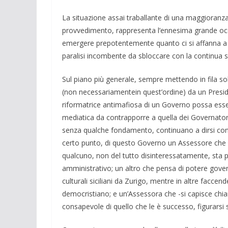
La situazione assai traballante di una maggioranz
provvedimento, rappresenta l’ennesima grande occa
emergere prepotentemente quanto ci si affanna a n
paralisi incombente da sbloccare con la continua so
Sul piano più generale, sempre mettendo in fila sol
(non necessariamentein quest’ordine) da un Presid
riformatrice antimafiosa di un Governo possa ess
mediatica da contrapporre a quella dei Governator
senza qualche fondamento, continuano a dirsi convi
certo punto, di questo Governo un Assessore che 
qualcuno, non del tutto disinteressatamente, sta 
amministrativo; un altro che pensa di potere governa
culturali siciliani da Zurigo, mentre in altre facce
democristiano; e un’Assessora che -si capisce chia
consapevole di quello che le è successo, figurarsi 