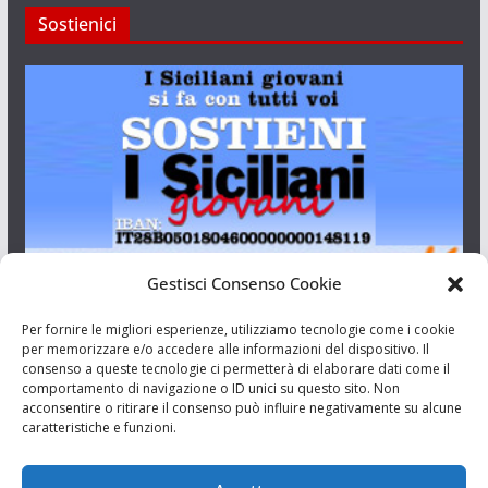
Sostienici
Gestisci Consenso Cookie
I Siciliani Giovani
Per fornire le migliori esperienze, utilizziamo tecnologie come i cookie
per memorizzare e/o accedere alle informazioni del dispositivo. Il
consenso a queste tecnologie ci permetterà di elaborare dati come il
Aut. del tribunale di Catania n.23/2011 del 20/09/2011 Dir.
comportamento di navigazione o ID unici su questo sito. Non
Resp. Riccardo Orioles.
acconsentire o ritirare il consenso può influire negativamente su alcune
caratteristiche e funzioni.
Informativa privacy
Associazione Culturale I Siciliani Giovani