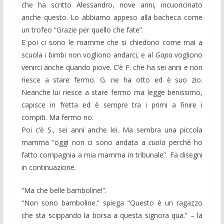
che ha scritto Alessandro, nove anni, incuoricinato
anche questo. Lo abbiamo appeso alla bacheca come
un trofeo “Grazie per quello che fate”.
E poi ci sono le mamme che si chiedono come mai a
scuola i bimbi non vogliono andarci, e al
Gapa
vogliono
venirci anche quando piove. C’è F. che ha sei anni e non
riesce a stare fermo. G. ne ha otto ed è suo zio.
Neanche lui riesce a stare fermo ma legge benissimo,
capisce in fretta ed è sempre tra i primi a finire i
compiti. Ma fermo no.
Poi c’è S., sei anni anche lei. Ma sembra una piccola
mamma “oggi non ci sono andata a
cuola
perché ho
fatto compagnia a mia mamma in tribunale”. Fa disegni
in continuazione.
“Ma che belle bamboline!”.
“Non sono bamboline.” spiega “Questo è un ragazzo
che sta scippando la borsa a questa signora qua.” – la