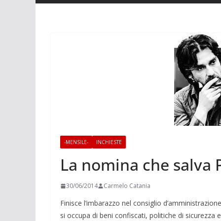
-MENSILE-
INCHIESTE
La nomina che salva P
30/06/2014
Carmelo Catania
Finisce l’imbarazzo nel consiglio d’amministra­zion
si occupa di beni confiscati, politi­che di sicurezza 