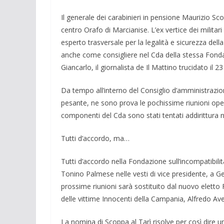
Il generale dei carabinieri in pensione Maurizio Sc
centro Ora­fo di Marcianise. L’ex vertice dei militari
esperto tra­sversale per la legalità e sicurezza dell
anche come consi­gliere nel Cda del­la stessa Fonda
Giancarlo, il giornalista de Il Mattino trucidato il
Da tempo all’interno del Consiglio d’amministrazi
pe­sante, ne sono prova le pochissime riunio­ni operat
compo­nenti del Cda sono stati tentati addirittura n
Tutti d’accordo, ma…
Tutti d’accordo nella Fondazione sull’incompa­tibi
Tonino Pal­mese nelle vesti di vice presi­dente, a 
prossime riunioni sarà sostituito dal nuovo eletto F
delle vittime Inno­centi della Cam­pania, Alfredo Ave
La nomina di Scoppa al Tarì risolve per così dire u