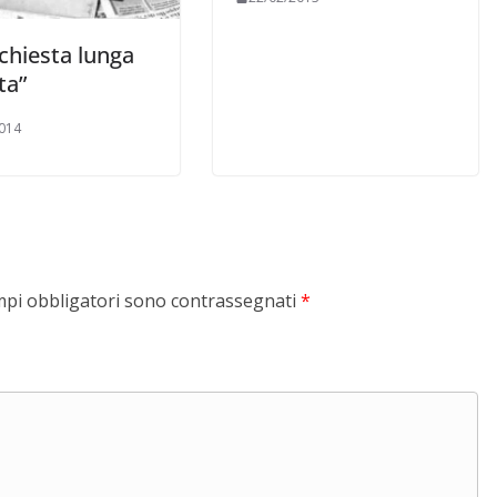
chie­sta lunga
ta”
014
mpi obbligatori sono contrassegnati
*