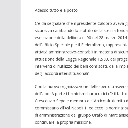
Adesso tutto è a posto
C’è da segnalare che il presidente Cal­doro aveva 
sicurezza cambiando lo statuto della stessa fonda­z
esecuzione della delibera n. 90 del 28 marzo 2014 “Vi
dell’Ufficio Speciale per il Federalismo, rappresent
attività amministrativo-con­tabili in materia di sic
attuazione della Legge Regionale 12/03, dei progett
inter­venti di riutilizzo dei beni confiscati, della i
degli accordi in­teristituzionali”.
Con la nuova organizzazione dell’esper­to trasvers
dell’Uod. A parte i tecnicismi burocratici c’è il fatto
Crescenzio Sepe e membro dell’Arciconfraternita dei
commissario all’Asl Napoli 1, ed ecco la nomina: sa
di ammi­nistrazione del gruppo Orafo di Marciani­
continuare la propria missione.