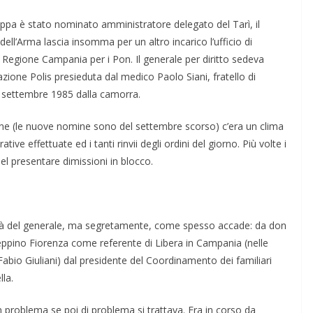
oppa è stato nominato am­ministratore delegato del Tarì, il
 dell’Arma lascia insomma per un altro in­carico l’ufficio di
a Regione Cam­pania per i Pon. Il genera­le per diritto se­deva
zione Polis presieduta dal medico Paolo Siani, fratello di
 23 settembre 1985 dalla camorra.
one (le nuove nomine sono del settembre scorso) c’era un clima
ive effettuate ed i tanti rinvii de­gli ordini del giorno. Più volte i
el presentare dimissioni in blocco.
lità del generale, ma se­gretamente, come spesso accade: da don
Gep­pino Fiorenza come referente di Libera in Campania (nelle
abio Giuliani) dal presidente del Coordi­namento dei fa­miliari
lla.
n problema se poi di problema si trattava. Era in corso da