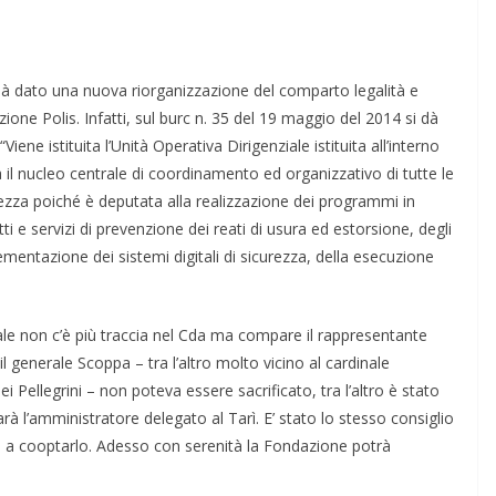
già dato una nuova riorganiz­zazione del comparto legalità e
ione Polis. Infatti, sul burc n. 35 del 19 maggio del 2014 si dà
ene istituita l’Unità Operativa Dirigenziale istituita all’interno
a il nucleo centrale di coordinamento ed organizzati­vo di tutte le
urezza poiché è de­putata alla realizzazione dei programmi in
i e servizi di prevenzione dei reati di usura ed estorsione, degli
mplementazione dei sistemi digitali di si­curezza, della esecuzione
ale non c’è più traccia nel Cda ma compare il rappresentante
: il generale Scoppa – tra l’altro molto vicino al cardinale
 Pellegrini – non poteva essere sacrificato, tra l’altro è stato
rà l’amministratore delegato al Tarì. E’ stato lo stesso consiglio
se a cooptarlo. Adesso con serenità la Fondazione potrà