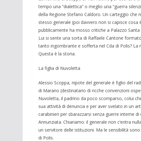
tempo una “dialettica” o meglio una “guerra silenzio
della Regione Stefano Caldoro. Un carteggio che nei f
stesso generale (poi davvero non si capisce cosa è
pubblicamente ha mosso critiche a Palaz­zo Santa 
Lui si sente una sorta di Raffaele Cantone formato
tanto ingombrante e sofferta nel Cda di Polis? La r
Questa è la storia.
La figlia di Nuvoletta
Alessio Scoppa, nipote del generale è figlio del r
di Ma­rano (destinatario di ricche convenzioni ospe
Nuvoletta, il padrino da poco scomparso, colui che 
sua attività di de­nuncia e per aver svelato in un ar
carabinieri per sbarazzarsi senza guerre interne d
Annunzia­ta. Chiariamo: il generale non c’entra nul
un servi­tore delle istitu­zioni. Ma le sensibilità so
di Polis.