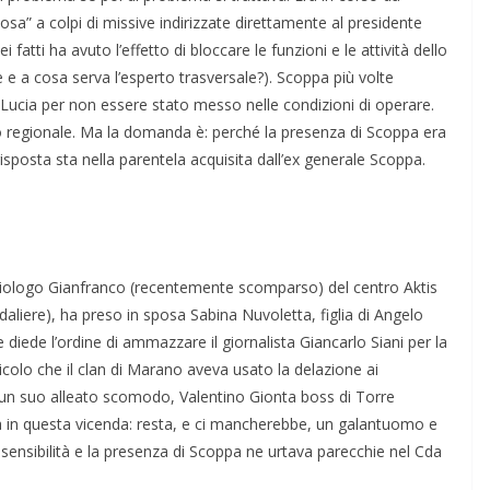
­sa” a colpi di missive indirizzate diretta­mente al presidente
atti ha avuto l’effetto di bloccare le funzioni e le attività dello
 e a cosa serva l’esperto trasversale?). Scoppa più volte
Lucia per non essere stato messo nelle condizioni di operare.
 re­gionale. Ma la domanda è: perché la pre­senza di Scoppa era
isposta sta nella parentela acquisita dall’ex generale Scoppa.
adiologo Gianfranco (recente­mente scomparso) del centro Aktis
daliere), ha preso in sposa Sabina Nuvoletta, figlia di Angelo
die­de l’ordine di ammazzare il giornalista Giancarlo Siani per la
ticolo che il clan di Marano aveva usato la dela­zione ai
i un suo alleato scomodo, Valentino Gionta boss di Torre
­la in questa vicenda: resta, e ci manchereb­be, un galantuomo e
no sensibi­lità e la presenza di Scoppa ne urtava pa­recchie nel Cda