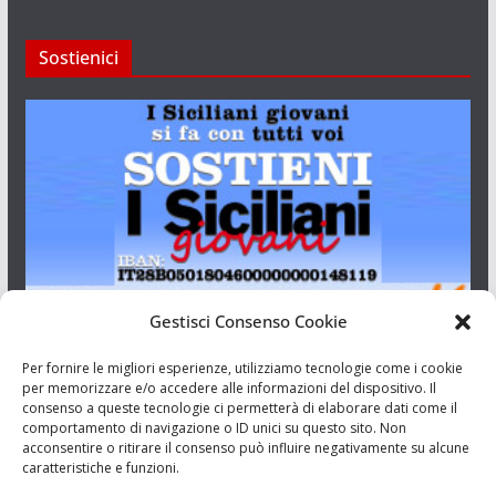
Sostienici
Gestisci Consenso Cookie
I Siciliani Giovani
Per fornire le migliori esperienze, utilizziamo tecnologie come i cookie
per memorizzare e/o accedere alle informazioni del dispositivo. Il
consenso a queste tecnologie ci permetterà di elaborare dati come il
Aut. del tribunale di Catania n.23/2011 del 20/09/2011 Dir.
comportamento di navigazione o ID unici su questo sito. Non
Resp. Riccardo Orioles.
acconsentire o ritirare il consenso può influire negativamente su alcune
caratteristiche e funzioni.
Informativa privacy