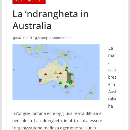
-RETE-
INCHIESTE
La ‘ndrangheta in
Australia
04/10/2013
Stampo Antimafioso
La
mafi
a
cala
bres
e in
Aust
ralia
ha
un’origine lontana ed è oggi una realtà diffusa e
pericolosa. La ‘ndrangheta, infatti, risulta essere
l’organizzazione mafiosa egemone sul suolo