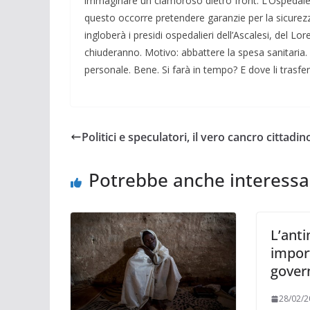
immaginare un clamoroso dietro front. L’Ospedale 
questo occorre pretendere garanzie per la sicurezza
ingloberà i presidi ospedalieri dell’Ascalesi, del L
chiuderanno. Motivo: abbattere la spesa sanitaria.
personale. Bene. Si farà in tempo? E dove li trasfe
Politici e speculatori, il vero cancro cittadin
Potrebbe anche interessa
L’anti
import
gover
28/02/2