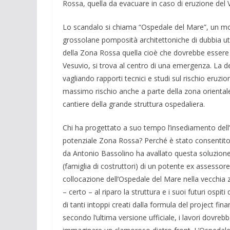
Rossa, quella da evacuare in caso di eruzione del 
Lo scandalo si chiama “Ospedale del Mare”, un mos
grossolane pomposità architettoniche di dubbia ut
della Zona Rossa quella cioè che dovrebbe essere 
Vesuvio, si trova al centro di una emergenza. La de
vagliando rapporti tecnici e studi sul rischio eruzio
massimo rischio anche a parte della zona orientale 
cantiere della grande struttura ospedaliera.
Chi ha progettato a suo tempo l’insediamento dell’
potenziale Zona Rossa? Perché è stato consentito
da Antonio Bassolino ha avallato questa soluzione?
(famiglia di costruttori) di un potente ex assess
collocazione dell’Ospedale del Mare nella vecchia z
– certo – al riparo la struttura e i suoi futuri ospiti
di tanti intoppi creati dalla formula del project fin
secondo l’ultima versione ufficiale, i lavori dovrebb