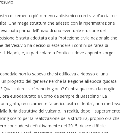
Vesuvio
tro di cemento più o meno antisismico con travi d’acciaio e
ilità. Una mega struttura che adesso con la riperimetrazione
evacuata prima dell’inizio di una eventuale eruzione del
cisione è stata adottata dalla Protezione civile nazionale che
ne del Vesuvio ha deciso di estendere i confini dell’area di
di Napoli, e, in particolare a Ponticelli dove appunto sorge il
ospedale non lo sapeva che si edificava a ridosso di una
 un progetto del genere? Perché la Regione all’epoca guidata
 Quali interessi c’erano in gioco? C’entra qualcosa la moglie
ore, ora eurodeputato e uomo da sempre di Bassolino? La
ona gialla, tecnicamente “a pericolosità differita”, non metteva
 dalla furia distruttiva del vulcano. In realtà, dopo il superamento
ancing scelto per la realizzazione della struttura, proprio ora che
ero concludersi definitivamente nel 2015, riesce difficile