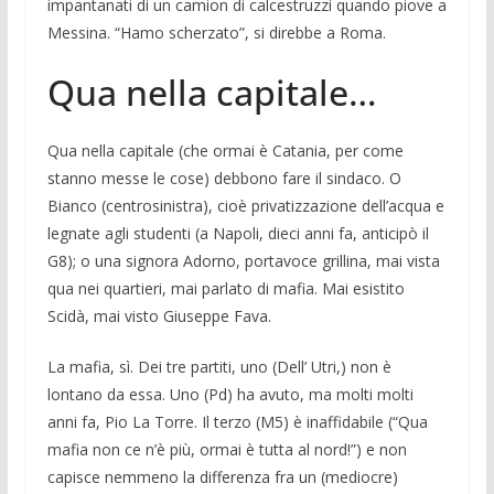
impantanati di un camion di calce­struzzi quando piove a
Messina. “Hamo scherzato”, si direbbe a Roma.
Qua nella capitale…
Qua nella capitale (che ormai è Catania, per come
stanno messe le cose) debbono fare il sindaco. O
Bianco (centrosinistra), cioè privatizzazio­ne dell’acqua e
legnate agli studenti (a Napo­li, dieci anni fa, anti­cipò il
G8); o una signora Adorno, porta­voce gril­lina, mai vista
qua nei quartieri, mai parla­to di mafia. Mai esistito
Scidà, mai visto Giuseppe Fava.
La mafia, sì. Dei tre partiti, uno (Dell’ Utri,) non è
lontano da essa. Uno (Pd) ha avuto, ma molti molti
anni fa, Pio La Tor­re. Il terzo (M5) è inaffidabile (“Qua
ma­fia non ce n’è più, ormai è tutta al nord!”) e non
capisce nemmeno la differenza fra un (me­diocre)