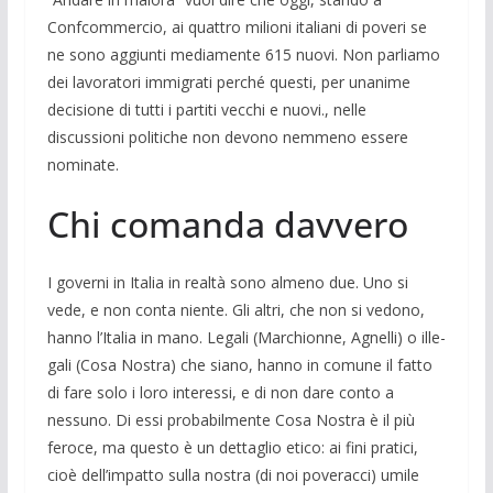
Confcommercio, ai quattro milio­ni italiani di poveri se
ne sono aggiunti mediamente 615 nuovi. Non parliamo
dei lavoratori immigrati perché questi, per unanime
decisione di tutti i partiti vecchi e nuovi., nelle
discussioni politiche non de­vono nemmeno essere
nominate.
Chi comanda davvero
I governi in Italia in realtà sono almeno due. Uno si
vede, e non conta niente. Gli altri, che non si vedono,
hanno l’Italia in mano. Legali (Marchionne, Agnelli) o ille­
gali (Cosa Nostra) che siano, hanno in co­mune il fatto
di fare solo i loro interessi, e di non dare conto a
nessuno. Di essi pro­babilmente Cosa Nostra è il più
feroce, ma questo è un dettaglio etico: ai fini pratici,
cioè dell’impatto sulla nostra (di noi pove­racci) umile