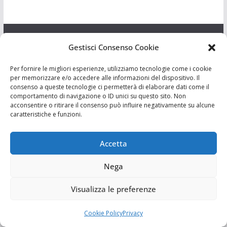
Gestisci Consenso Cookie
Sostienici
Per fornire le migliori esperienze, utilizziamo tecnologie come i cookie
per memorizzare e/o accedere alle informazioni del dispositivo. Il
consenso a queste tecnologie ci permetterà di elaborare dati come il
comportamento di navigazione o ID unici su questo sito. Non
acconsentire o ritirare il consenso può influire negativamente su alcune
caratteristiche e funzioni.
Accetta
Nega
I Siciliani Giovani
Visualizza le preferenze
Cookie Policy
Privacy
Aut. del tribunale di Catania n.23/2011 del 20/09/2011 Dir.
Resp. Riccardo Orioles.