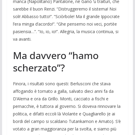
manca (Na­politano) Pantalone, né Gano ‘u traituri, che
sarebbe il buon Renzi. “Distruggere­mo il sistema! Noi
soli! Abbasso tutto!”. “Sciòrbole! Ma il grande Ippocrate
l’era minga d’acordo!”. “Ghe pensemo noi veci, portèe
pasiensia…”. “Io, io, io!”. Allegria, la musica continua, si
va avanti.
Ma davvero “hamo
scherzato”?
Finora, i risultati sono questi: Berlusconi che stava
affogando è tornato a galla, sal­vato dieci anni fa da
D’Alema e ora da Grillo. Monti, cacciato a fischi e
pernac­chie, è tuttora al governo. Si doveva rinno­vare la
politica, e difatti eccoli là Violante e Quagliarello (e ai
bordi del campo si scaldano Tutankamon e Amato). S’è
votato a gran maggioranza per la svol­ta, e siamo più