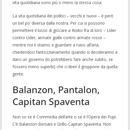
vita quotidiana sono più o meno la stessa cosa.
La vita quotidiana dei politici – vecchi e nuovi – è però
un bel po’ diversa dalla no­stra. Per cui si possono
permettere il lusso di giocare a Risiko fra di loro – Lìder
con­tro Lìder, armate gialle contro armate ros­se –
mentre noi li stiamo a guardare a naso all’aria,
chiedendoci fantozzianamente quando si decideranno a
darci un governo (lo potrebbero fare anche subito, se
fosse­ro meno superbi) che ci liberi il groppone da quella
gente.
Balanzon, Pantalon,
Capitan Spaventa
Non so se è Commedia dell’arte o se è l’Opera dei Pupi.
C’è Balanzon-Bersani e Grillo-Capitan Spaventa. Non