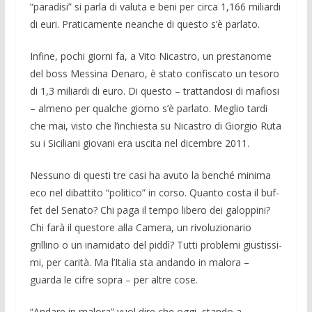
“paradisi” si parla di valuta e beni per circa 1,166 miliardi
di euri. Pratica­mente neanche di questo s’è parlato.
Infine, pochi giorni fa, a Vito Nicastro, un prestanome
del boss Messina Denaro, è stato confiscato un tesoro
di 1,3 miliardi di euro. Di questo – trattandosi di mafiosi
– almeno per qualche giorno s’è parlato. Me­glio tardi
che mai, visto che l’inchiesta su Nicastro di Giorgio Ruta
su i Siciliani gio­vani era uscita nel dicembre 2011.
Nessuno di questi tre casi ha avuto la benché minima
eco nel dibattito “politico” in corso. Quanto costa il buf­
fet del Senato? Chi paga il tempo libero dei ga­loppini?
Chi farà il questore alla Camera, un rivoluzionario
grillino o un ina­midato del piddì? Tutti pro­blemi giustissi­
mi, per carità. Ma l’Italia sta andando in malora –
guarda le cifre sopra – per altre cose.
“Andare in malora” vuol dire che oggi, stando a