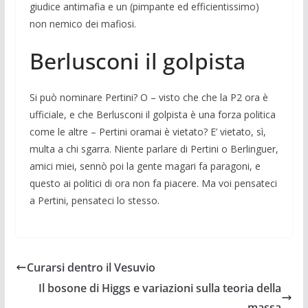
giudice antimafia e un (pimpan­te ed ef­ficientissimo)
non nemico dei mafiosi.
Berlusconi il golpista
Si può nominare Pertini? O – visto che che la P2 ora è
ufficiale, e che Berlusconi il golpista è una forza politica
come le altre – Pertini oramai è vietato? E’ vietato, sì,
multa a chi sgarra. Niente parlare di Perti­ni o Berlinguer,
amici miei, sennò poi la gente magari fa paragoni, e
questo ai poli­tici di ora non fa piacere. Ma voi pensateci
a Pertini, pensateci lo stesso.
Curarsi dentro il Vesuvio
Il bosone di Higgs e variazioni sulla teoria della
massa