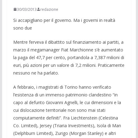
30/03/2013
redazione
Si accapigliano per il governo. Ma i governi in realtà
sono due
Mentre ferveva il dibattito sul finanzia­mento ai partiti, a
marzo il megamanager Fiat Marchionne s’è aumentato
la paga del 47,7 per cento, portandola a 7,387 mi­lioni di
euri, più azioni per un valore di 7,2 mi­lioni. Praticamente
nessuno ne ha parla­to.
A febbraio, i magistrati di Torino hanno verificato
l’esistenza di un immenso patri­monio clandestino “in
capo al defunto Giovanni Agnelli, le cui dimensioni e la
cui dislocazione territoriale non sono mai stati
compiutamente definiti”. Fra Liech­tenstein (Celestina
Co. Limited), Jersey (Triaria Investments), Isola di Man
(Del­phburn Limited), Zurigo (Morgan Stanley) e altri