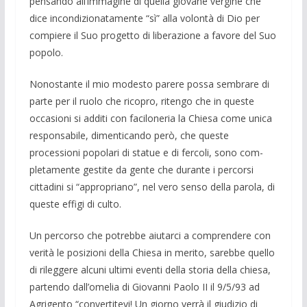
pensando all’immagine di quel­la giovane vergine che
dice incondizionatamente “sì” alla vo­lontà di Dio per
compiere il Suo progetto di liberazione a favore del Suo
popolo.
Nonostante il mio modesto parere possa sembrare di
parte per il ruolo che ricopro, ritengo che in queste
occasioni si additi con fa­ciloneria la Chiesa come unica
responsabile, dimenticando però, che queste
processioni popolari di statue e di fercoli, sono com­
pletamente gestite da gente che durante i percorsi
cittadini si “ap­propriano”, nel vero senso della parola, di
queste effigi di culto.
Un percorso che potrebbe aiutarci a comprendere con
verità le po­sizioni della Chiesa in merito, sarebbe quello
di rileggere alcuni ultimi eventi della storia della chiesa,
partendo dall’omelia di Giovanni Paolo II il 9/5/93 ad
Agrigento “convertitevi! Un giorno verrà il giudizio di