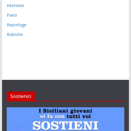
Interviste
Paesi
Reportage
Rubriche
Sostienici