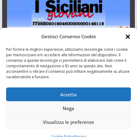
Gestisci Consenso Cookie
I Siciliani Giovani
Per fornire le migliori esperienze, utilizziamo tecnologie come i cookie
per memorizzare e/o accedere alle informazioni del dispositivo. Il
consenso a queste tecnologie ci permetterà di elaborare dati come il
Aut. del tribunale di Catania n.23/2011 del 20/09/2011 Dir.
comportamento di navigazione o ID unici su questo sito. Non
Resp. Riccardo Orioles.
acconsentire o ritirare il consenso può influire negativamente su alcune
caratteristiche e funzioni.
Informativa privacy
Associazione Culturale I Siciliani Giovani
Accetta
via Randazzo 27 Catania
Nega
Visualizza le preferenze
Cookie Policy
Privacy