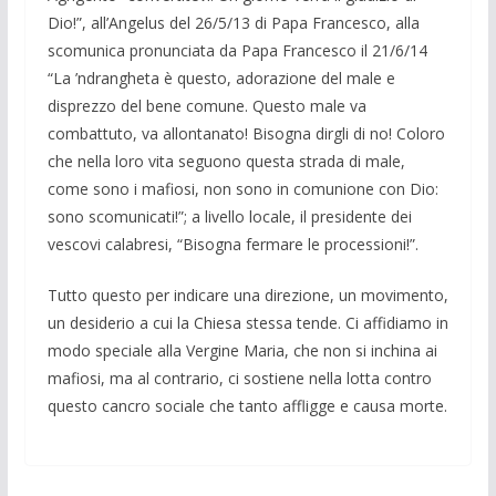
Dio!”, all’Angelus del 26/5/13 di Papa France­sco, alla
scomunica pronunciata da Papa Francesco il 21/6/14
“La ’ndrangheta è questo, adorazione del male e
disprezzo del bene comune. Questo male va
combattuto, va allontanato! Biso­gna dirgli di no! Coloro
che nella loro vita seguono questa strada di male,
come sono i mafiosi, non sono in comunione con Dio:
sono scomunicati!”; a livello locale, il presidente dei
vescovi cala­bresi, “Bisogna fermare le processioni!”.
Tutto questo per indicare una direzione, un movimento,
un desi­derio a cui la Chiesa stessa tende. Ci affidiamo in
modo speciale alla Vergine Maria, che non si inchina ai
mafiosi, ma al contrario, ci sostiene nella lotta contro
questo cancro sociale che tanto af­fligge e causa morte.