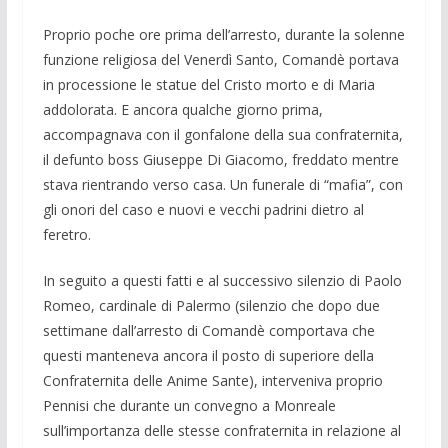
Proprio poche ore prima dell’arresto, durante la solenne
funzione religiosa del Venerdì Santo, Comandè portava
in processione le statue del Cristo morto e di Maria
addolorata. E ancora qualche giorno prima,
accompagnava con il gonfalone della sua confraternita,
il defunto boss Giuseppe Di Giacomo, freddato mentre
stava rientrando verso casa. Un funerale di “mafia”, con
gli onori del caso e nuovi e vecchi padrini dietro al
feretro.
In seguito a questi fatti e al successivo silenzio di Paolo
Romeo, cardinale di Pa­lermo (silenzio che dopo due
settimane dall’arresto di Comandè comportava che
questi manteneva ancora il posto di supe­riore della
Confraternita delle Anime San­te), interveniva proprio
Pennisi che duran­te un convegno a Monreale
sull’importan­za delle stesse confraternita in relazione al