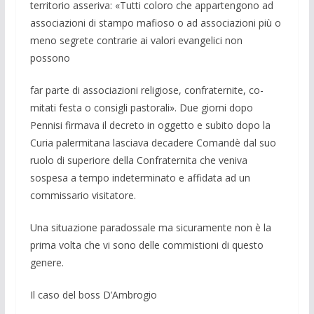
territorio asseriva: «Tutti coloro che ap­partengono ad
associazioni di stampo ma­fioso o ad associazioni più o
meno segrete contrarie ai valori evangelici non
possono
far parte di associazioni religiose, confra­ternite, co­
mitati festa o consigli pastorali». Due giorni dopo
Pennisi fir­mava il decreto in oggetto e subito dopo la
Curia palermita­na lasciava decadere Comandè dal suo
ruolo di superiore della Confraternita che veniva
sospesa a tempo indeterminato e affidata ad un
commissa­rio visitatore.
Una situazione paradossale ma sicura­mente non è la
prima volta che vi sono delle commistioni di questo
gene­re.
Il caso del boss D’Ambrogio