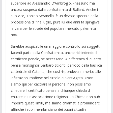
superiore ad Alessandro D’Ambrogio, «nessuno l’ha
ancora sospe­so dalla confraternita di Bal­larò. Anche il
suo vice, Tonino Seranella, è un devoto speciale della
processione di fine luglio, pure lui due anni fa spingeva
la vara per le strade del popolare mercato palermita­
no».
Sarebbe auspicabile un maggiore con­trollo sui soggetti
facenti parte della Con­fraternita, anche richiedendo il
certificato penale, se necessario. A differenza di quanto
pensa monsignor Barbaro Scionti, parroco della basilica
cattedrale di Cata­nia, che così rispondeva in merito alle
in­filtrazioni mafiose nel circolo di Sant’Agata: «Non
siamo qui per cacciare la persone, non possiamo
chiedere il certi­ficato penale a chiunque chieda di
entrare in un’associazione religiosa. La Chiesa non può
imporre questi limiti, ma siamo chiamati a pronunciarci
affinché i suoi membri siano dei buoni cittadini,