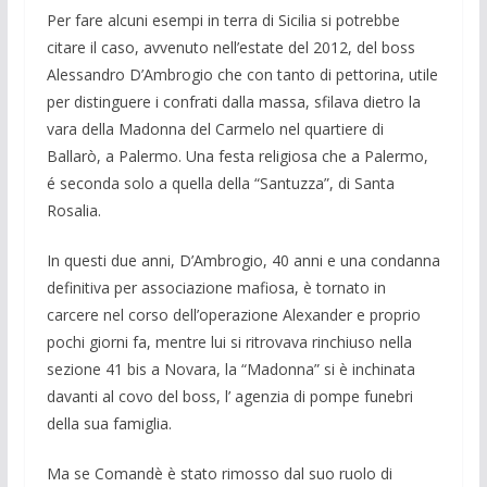
Per fare alcuni esempi in terra di Sicilia si potrebbe
citare il caso, avvenuto nell’estate del 2012, del boss
Alessandro D’Ambrogio che con tanto di pettorina, utile
per distinguere i confrati dalla mas­sa, sfilava dietro la
vara della Madonna del Carmelo nel quartiere di
Ballarò, a Pa­lermo. Una festa religiosa che a Palermo,
é seconda solo a quella della “Santuzza”, di Santa
Rosalia.
In questi due anni, D’Ambrogio, 40 anni e una condanna
de­finitiva per asso­ciazione mafiosa, è torna­to in
carcere nel corso dell’operazione Alexander e proprio
pochi giorni fa, men­tre lui si ritrovava rin­chiuso nella
sezione 41 bis a Novara, la “Madonna” si è inchi­nata
davanti al covo del boss, l’ agenzia di pompe funebri
della sua famiglia.
Ma se Comandè è stato rimosso dal suo ruolo di