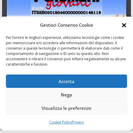
Gestisci Consenso Cookie
I Siciliani Giovani
Per fornire le migliori esperienze, utilizziamo tecnologie come i cookie
per memorizzare e/o accedere alle informazioni del dispositivo. Il
consenso a queste tecnologie ci permetterà di elaborare dati come il
Aut. del tribunale di Catania n.23/2011 del 20/09/2011 Dir.
comportamento di navigazione o ID unici su questo sito. Non
Resp. Riccardo Orioles.
acconsentire o ritirare il consenso può influire negativamente su alcune
caratteristiche e funzioni.
Informativa privacy
Associazione Culturale I Siciliani Giovani
Accetta
via Randazzo 27 Catania
Nega
Visualizza le preferenze
Cookie Policy
Privacy
Copyright © 2026
I Siciliani Giovani
. Tutti i diritti riservati.
Tema:
ColorMag
di ThemeGrill. Powered by
WordPress
.