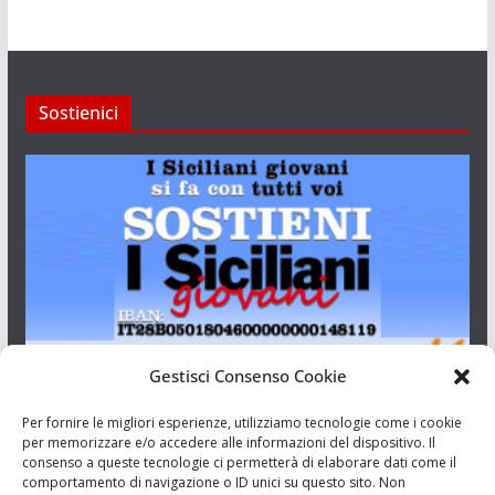
Sostienici
Gestisci Consenso Cookie
I Siciliani Giovani
Per fornire le migliori esperienze, utilizziamo tecnologie come i cookie
per memorizzare e/o accedere alle informazioni del dispositivo. Il
consenso a queste tecnologie ci permetterà di elaborare dati come il
Aut. del tribunale di Catania n.23/2011 del 20/09/2011 Dir.
comportamento di navigazione o ID unici su questo sito. Non
Resp. Riccardo Orioles.