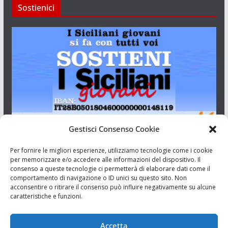
Sostienici
Gestisci Consenso Cookie
I Siciliani Giovani
Per fornire le migliori esperienze, utilizziamo tecnologie come i cookie
per memorizzare e/o accedere alle informazioni del dispositivo. Il
consenso a queste tecnologie ci permetterà di elaborare dati come il
Aut. del tribunale di Catania n.23/2011 del 20/09/2011 Dir.
comportamento di navigazione o ID unici su questo sito. Non
Resp. Riccardo Orioles.
acconsentire o ritirare il consenso può influire negativamente su alcune
caratteristiche e funzioni.
Informativa privacy
Associazione Culturale I Siciliani Giovani
Accetta