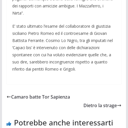
dei rapporti con amicizie ambigue. I Mazza­ferro, i
Nirta”.
E’ stato ultimato l’esame del collabora­tore di giustizia
siciliano Pietro Romeo ed il controesame di Giovan
Battista Ferran­te. Cosimo Lo Nigro, tra gli imputati nel
‘Capaci bis’ è intervenuto con delle di­chiarazioni
spontanee con cui ha voluto evidenziare quelle che, a
suo dire, sareb­bero incongruenze rispetto a quanto
riferi­to dai pentiti Romeo e Grigoli.
Camaro batte Tor Sapienza
Dietro la strage
Potrebbe anche interessarti