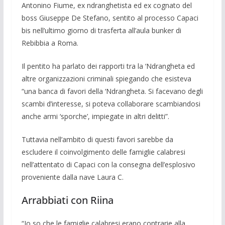
Antonino Fiume, ex ndranghe­tista ed ex cognato del
boss Giuseppe De Stefano, sentito al processo Capaci
bis nell’ultimo giorno di trasferta all’aula bun­ker di
Rebibbia a Roma.
Il pentito ha parlato dei rapporti tra la ‘Ndrangheta ed
altre organizzazioni crimi­nali spiegando che esisteva
“una banca di favori della ‘Ndrangheta. Si facevano de­gli
scambi d’inte­resse, si poteva collabora­re scam­biandosi
anche armi ‘sporche’, im­piegate in altri de­litti”.
Tuttavia nell’ambi­to di questi favori sa­rebbe da
escludere il coinvolgimento delle famiglie calabresi
nell’attentato di Capaci con la consegna dell’esplosivo
provenien­te dalla nave Lau­ra C.
Arrabbiati con Riina
“Io so che le famiglie calabresi era­no contrarie alla