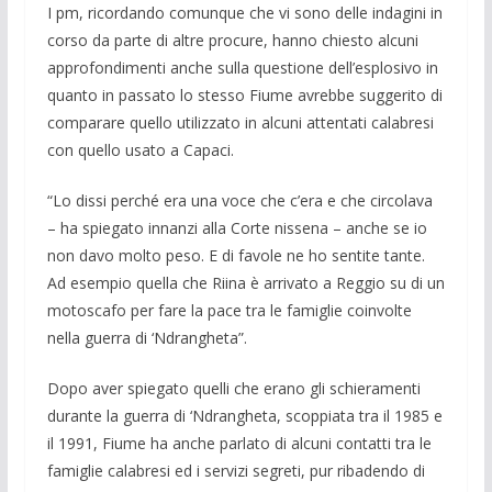
I pm, ricordando comunque che vi sono delle indagini in
corso da par­te di altre procure, hanno chiesto alcuni
approfondi­menti anche sulla questione dell’esplosivo in
quanto in passato lo stes­so Fiume avrebbe suggerito di
comparare quello utilizzato in alcuni attentati cala­bresi
con quello usato a Capaci.
“Lo dissi perché era una voce che c’era e che circolava
– ha spiegato innanzi alla Corte nissena – anche se io
non davo mol­to peso. E di favole ne ho sentite tante.
Ad esempio quella che Riina è arrivato a Reggio su di un
motoscafo per fare la pace tra le famiglie coinvolte
nella guerra di ‘Ndrangheta”.
Dopo aver spiegato quelli che erano gli schieramenti
durante la guerra di ‘Ndran­gheta, scoppiata tra il 1985 e
il 1991, Fiu­me ha anche parlato di alcuni contatti tra le
famiglie calabresi ed i servizi segreti, pur ribadendo di