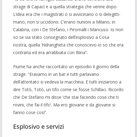
strage di Capaci e a quel­la strategia che venne dopo.
L’idea era che i magistrati o si avvicinano o si delegitti­
mano, non si uccidono. C’erano riunioni a Milano, in
Calabria, con i De Stefano, i Pi­romalli i Mancuso. Io non
so se sia stato consegnato dell’esplosivo a Cosa
nostra, quella ‘Ndrangheta che conoscevo io so che era
contraria ed era arrabbiata con Riina”.
Fiume ha anche raccontato un episodio il giorno della
strage. “Eravamo in un bar e tutti parlavano
dell’attentato si vedeva la macchina. E tutti iniziarono a
dire Totò, Totò, un tifo come se fosse Schillaci. Ri­cordo
che De Stefano mi disse ‘che stai fa­cendo cose che ti
rovini, che fai il tifo’. Ma ero giovane e da giovane si
fanno cose così”.
Esplosivo e servizi