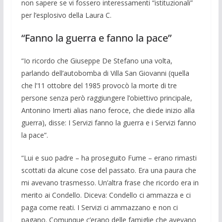
non sapere se vi fossero interessamenti “istituzionali”
per l’esplosi­vo della Laura C.
“Fanno la guerra e fanno la pace”
“Io ricordo che Giuseppe De Stefano una volta,
parlando dell’autobomba di Vil­la San Giovanni (quella
che l’11 ottobre del 1985 provocò la morte di tre
persone senza però raggiungere l’obiettivo princi­pale,
Antonino Imerti alias nano feroce, che diede inizio alla
guerra), disse: I Ser­vizi fanno la guerra e i Servizi fanno
la pace”.
“Lui e suo padre – ha proseguito Fume – erano rimasti
scot­tati da alcune cose del passato. Era una paura che
mi avevano trasmesso. Un’altra frase che ricordo era in
merito ai Condel­lo. Diceva: Condello ci ammazza e ci
paga come reati. I Servizi ci ammazzano e non ci
pagano. Comun­que c’erano delle fami­glie che avevano