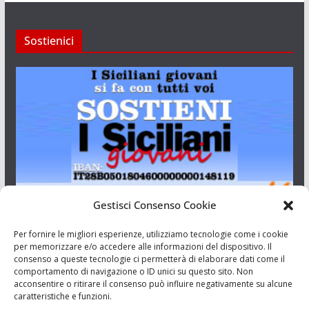
Sostienici
Gestisci Consenso Cookie
I Siciliani Giovani
Per fornire le migliori esperienze, utilizziamo tecnologie come i cookie
per memorizzare e/o accedere alle informazioni del dispositivo. Il
consenso a queste tecnologie ci permetterà di elaborare dati come il
Aut. del tribunale di Catania n.23/2011 del 20/09/2011 Dir.
comportamento di navigazione o ID unici su questo sito. Non
Resp. Riccardo Orioles.
acconsentire o ritirare il consenso può influire negativamente su alcune
caratteristiche e funzioni.