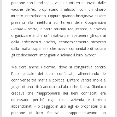
persone con handicap – vide i suoi terreni invasi dalle
vacche dell’ex proprietario mafioso, con un chiaro
intento intimidatorio. Oppure quando bisognava essere
presenti alla mietitura sui terreni della Cooperativa
Placido Rizzotto
, in parte bruciati. Ma, intanto, si doveva
organizzare anche un’iniziativa per sostenere gli operai
della
Calcestruzzi Ericina
, economicamente strozzati
dalla mafia trapanese che aveva comandato di isolare
gli ex dipendenti impegnati a salvare il loro lavoro”.
Ma c’era anche Palermo, dove si congiurava contro
l’uso sociale dei beni confiscati, alimentando le
connivenze tra mafia e politica. L’intero ventre molle e
grigio di una città ancora tutt’altro che libera. Gianluca
credeva che “riappropriarsi dei beni confiscati era
necessario perché ogni casa, azienda e terreno
abbandonati – o peggio: in uso agli ex proprietari o a
persone di loro fiducia – rappresentavano un