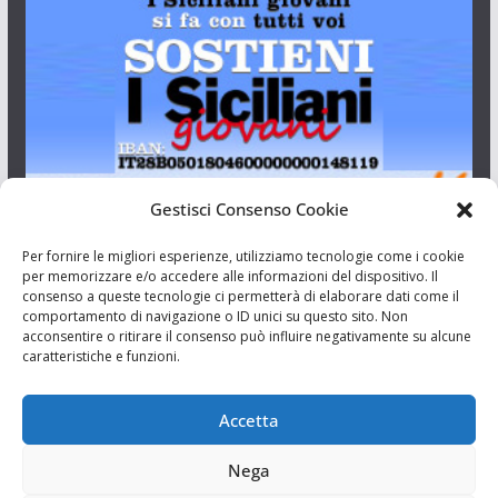
Gestisci Consenso Cookie
I Siciliani Giovani
Per fornire le migliori esperienze, utilizziamo tecnologie come i cookie
per memorizzare e/o accedere alle informazioni del dispositivo. Il
consenso a queste tecnologie ci permetterà di elaborare dati come il
Aut. del tribunale di Catania n.23/2011 del 20/09/2011 Dir.
comportamento di navigazione o ID unici su questo sito. Non
Resp. Riccardo Orioles.
acconsentire o ritirare il consenso può influire negativamente su alcune
caratteristiche e funzioni.
Informativa privacy
Associazione Culturale I Siciliani Giovani
Accetta
via Randazzo 27 Catania
Nega