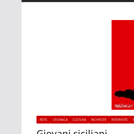
-RETE-
CRONACA
CULTURA
INCHIESTE
INTERVISTE
Giovani siciliani