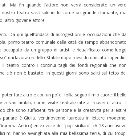
rmati. Ma fin quando l’attore non verrà considerato un vero
a il nostro teatro sarà splendido come un grande diamante, ma
o, altro giovane attore.
iamenti. Da qui quell’ondata di autogestioni e occupazioni che da
pola, primo teatro comunale della città da tempo abbandonato
o occupato da un gruppo di artisti e riqualificato come luogo
aso” dai lavoratori dello Stabile dopo mesi di mancato stipendio.
il teatro contro i continui tagli dei fondi regionali che non
ciò non è bastato, in questi giorni sono saliti sul tetto del
 poter fare altro e con un po’ di follia seguo il mio cuore: il bello
 a vari ambiti, come visite teatralizzate ai musei o altro. Il
 che sono sufficienti tre persone e la creatività per allestire
 parlare è Giulia, ventinovenne laureata in lettere moderne,
Dramma Antico) ed ex voce dei “pupi siciliani”. «A 18 anni avevo
ci mi hanno avvinghiata alla mia bellissima terra, di cui troppi