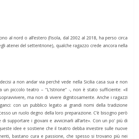
ono al nord o all’estero (l’isola, dal 2002 al 2018, ha perso circa
egli atenei del settentrione), qualche ragazzo crede ancora nella
i decisi a non andar via perché vede nella Sicilia casa sua e non
un piccolo teatro – “L’Istrione” -, non è stato sufficiente: «Il
i sopravvivere, ma non di vivere dignitosamente. Anche i ragazzi
ganci: con un pubblico legato ai grandi nomi della tradizione
oncesso un ruolo degno della loro preparazione. C’è bisogno però
i supportare i giovani e avvicinarli all’arte». Con un po’ più di
queste idee e sostiene che il teatro debba investire sulle nuove
menti, bastano cura e passione, che spesso si trovano più nei