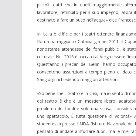
piccoli teatri che in quelli maggiormente affe
lavoratore, retribuito per il suo impegno, allor
destinato a fare un buco nell’acqua» dice Francesc
In Italia è difficile per i teatri ottenere finanz
Roma ha raggiunto Catania già nel 2011: il Cop
nonostante attendesse dei fondi pubblici, è stat
culturale. Nel 2016 è toccato al Verga essere “inv
Quest’anno i precari del Bellini hanno occupato 
consentono assunzioni a tempo pieno e, dato che 
Sangiorgi richiedendo maggiori attenzioni.
«So bene che il teatro è in crisi, ma io sento di non
del teatro è che è un mestiere libero, adattabile
problema dei fondi è solo una scusa, considerando
uno spettacolo. È tutta questione di volontà» A
studentessa presso l’INDA (Istituto Nazionale del 
pensato di andare a studiare fuori, ma le mie radi