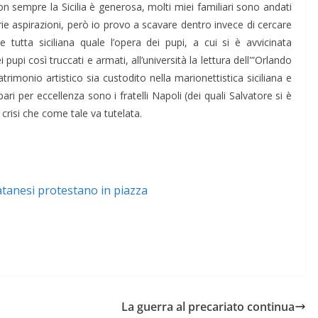
n sempre la Sicilia è generosa, molti miei familiari sono andati
rie aspirazioni, però io provo a scavare dentro invece di cercare
e tutta siciliana quale l’opera dei pupi, a cui si è avvicinata
upi così truccati e armati, all’università la lettura dell'”Orlando
imonio artistico sia custodito nella marionettistica siciliana e
ari per eccellenza sono i fratelli Napoli (dei quali Salvatore si è
crisi che come tale va tutelata.
catanesi protestano in piazza
La guerra al precariato continua