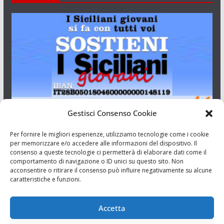
Gestisci Consenso Cookie
I Siciliani Giovani
Per fornire le migliori esperienze, utilizziamo tecnologie come i cookie
per memorizzare e/o accedere alle informazioni del dispositivo. Il
consenso a queste tecnologie ci permetterà di elaborare dati come il
Aut. del tribunale di Catania n.23/2011 del 20/09/2011 Dir.
comportamento di navigazione o ID unici su questo sito. Non
Resp. Riccardo Orioles.
acconsentire o ritirare il consenso può influire negativamente su alcune
caratteristiche e funzioni.
Informativa privacy
Associazione Culturale I Siciliani Giovani
Accetta
via Randazzo 27 Catania