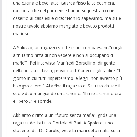
una cucina e beve latte. Guarda fisso la te­lecamera,
racconta che nel parmense han­no sequestrato due
caseifici ai casalesi e dice: “Non lo sapevamo, ma sulle
nostre tavole abbiamo mangiato e bevuto prodot­ti
mafiosi”.
A Saluzzo, un ragazzo sfotte i suoi compaesani (“qui gli
altri fanno finta di non vedere e non si occupano di
mafie”). Poi intervista Manfredi Borsellino, diri­gente
della polizia di lassù, provincia di Cuneo, e gli fa dire: “Il
giorno in cui tutti rispetteremo le leggi, non avremo più
bi­sogno di eroi”. Alla fine il ragazzo di Sa­luzzo chiude il
suo video mangiando un arancino: “Il mio arancino ora
è libero…” e sorride.
Abbiamo diritto a un “futuro senza ma­fia”, grida una
ragazza dell’istituto Dotto­la di Bari. A Spoleto, uno
studente del De Carolis, vede la mani della mafia sulla