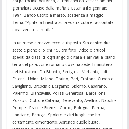
col patroci­nio dell’Ansa, a trent’anni dall’assassinio del
giornalista ucciso dalla mafia a Cata­nia il 5 gennaio
1984. Bando uscito a marzo, scadenza a maggio.
Tema: “Aprite la fine­stra sulla vostra città e raccontate
dove vedete la mafia”.
In un mese e mezzo ecco la risposta. Sta dentro due
scatole piene di plichi: 150 tra foto, video e articoli
spediti da classi di ogni angolo d’Italia e arrivati al piano
terra del palazzone romano dove ha sede il ministero
dell’istruzione. Da Bitonto, Senigallia, Verbania, Lidi
Estensi, Udine, Milano, Torino, Bari, Crotone, Cuneo e
Savigliano, Brescia e Bergamo, Siderno, Casarano,
Palermo, Biancavilla, Polizzi Generosa, Barcellona
Pozzo di Gotto e Catania, Benevento, Avellino, Napoli e
Pompei, Prato e Firenze, Como, Bologna, Parma,
Lanciano, Perugia, Spoleto e altri luoghi che ho
certamente dimenticato. Aprendo quelle buste,