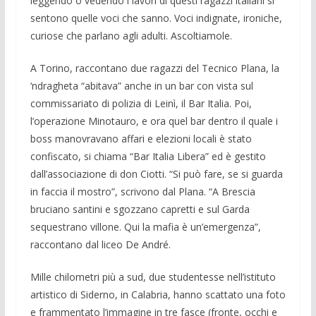
leggendo o vedendo i lavori di questi ragazzi italiani si
sentono quelle voci che sanno. Voci indignate, ironiche,
curiose che parlano agli adulti. Ascoltiamole.
A Torino, raccontano due ragazzi del Tecnico Plana, la
‘ndragheta “abitava” anche in un bar con vista sul
commissariato di polizia di Leinì, il Bar Italia. Poi,
l’operazione Minotauro, e ora quel bar dentro il quale i
boss manovravano affari e elezioni locali è stato
confiscato, si chiama “Bar Italia Libera” ed è gestito
dall’associazione di don Ciotti. “Si può fare, se si guarda
in faccia il mostro”, scrivono dal Plana. “A Brescia
bruciano santini e sgozzano capretti e sul Garda
sequestrano villone. Qui la mafia è un’emergenza”,
raccontano dal liceo De André.
Mille chilometri più a sud, due studentesse nell’istituto
artistico di Siderno, in Calabria, hanno scattato una foto
e frammentato l’immagine in tre fasce (fronte, occhi e