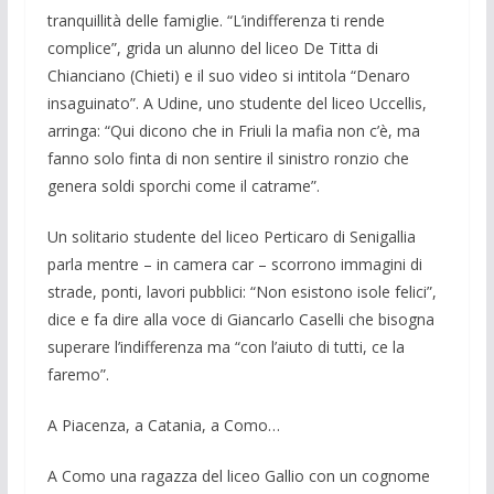
tranquillità delle famiglie. “L’indiffe­renza ti rende
complice”, grida un alunno del liceo De Titta di
Chianciano (Chieti) e il suo video si intitola “Denaro
insaguina­to”. A Udine, uno studente del liceo Uc­cellis,
arringa: “Qui dicono che in Friuli la mafia non c’è, ma
fanno solo finta di non sentire il sinistro ronzio che
genera soldi sporchi come il catrame”.
Un solitario studente del liceo Perticaro di Senigallia
parla mentre – in camera car – scorrono immagini di
strade, ponti, lavo­ri pubblici: “Non esistono isole felici”,
dice e fa dire alla voce di Giancarlo Ca­selli che bisogna
superare l’indifferenza ma “con l’aiuto di tutti, ce la
faremo”.
A Piacenza, a Catania, a Como…
A Como una ragazza del liceo Gallio con un cognome