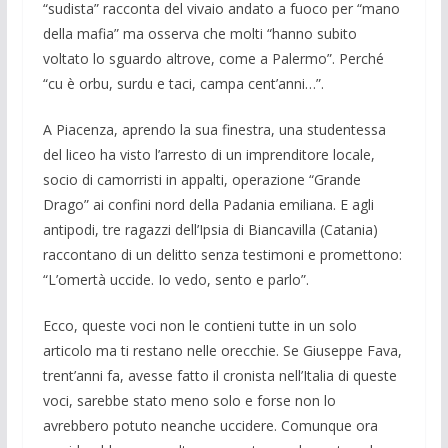
“sudista” racconta del vivaio an­dato a fuoco per “mano
della mafia” ma osserva che molti “hanno subito
voltato lo sguardo altrove, come a Palermo”. Perché
“cu è orbu, surdu e taci, campa cent’anni…”.
A Piacenza, aprendo la sua finestra, una studentessa
del liceo ha visto l’arresto di un imprenditore locale,
socio di camorristi in appalti, operazione “Grande
Drago” ai confini nord della Padania emiliana. E agli
antipodi, tre ragazzi dell’Ipsia di Biancavilla (Catania)
raccontano di un de­litto senza testimoni e promettono:
“L’omertà uccide. Io vedo, sento e parlo”.
Ecco, queste voci non le contieni tutte in un solo
articolo ma ti restano nelle orecchie. Se Giuseppe Fava,
trent’anni fa, avesse fatto il cronista nell’Italia di queste
voci, sarebbe stato meno solo e forse non lo
avrebbero potuto neanche uc­cidere. Comunque ora