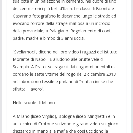
sua città in un palazzone in cemento, nel cuo­re di uno
dei centri storici più belli d’Ita­lia. Le classi di Bitonto e
Casarano foto­grafano le discariche lungo le strade ed
evocano l’orrore della strage mafiosa a un incrocio
della provinciale, a Palagiano. Regolamento di conti,
padre, madre e bimbo di 3 anni uccisi.
“Sveliamoci”, dicono nel loro video i ragazzi dell’istituto
Morante di Napoli. E alludono alle brutte vele di
Scampia. A Prato, sei ragazzi dai cognomi orientali ri­
cordano le sette vittime del rogo del 2 di­cembre 2013
nel laboratorio tessile e par­lano di “mafia cinese che
sfrutta il lavoro”.
Nelle scuole di Milano
A Milano (liceo Virgilio), Bologna (li­ceo Minghetti) e in
un tecnico di Crotone scrivono e girano video sul gioco
d’azzar­do in mano alle mafie che così uccidono la