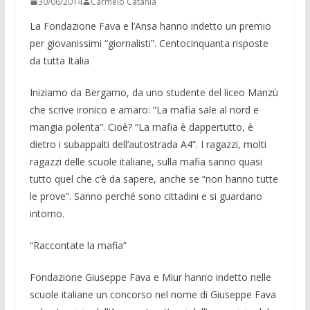
30/06/2014
Carmelo Catania
La Fondazione Fava e l’Ansa hanno indetto un premio
per giova­nissimi “giornalisti”. Centocinquanta rispo­ste
da tutta Italia
Iniziamo da Bergamo, da uno studente del liceo Manzù
che scrive ironico e amaro: “La mafia sale al nord e
mangia polenta”. Cioè? “La mafia è dappertutto, è
dietro i subappalti dell’autostrada A4”. I ragazzi, molti
ragazzi delle scuole italiane, sulla mafia sanno quasi
tutto quel che c’è da sapere, anche se “non hanno tutte
le prove”. Sanno perché sono cittadini e si guardano
intorno.
“Raccontate la mafia”
Fondazione Giuseppe Fava e Miur han­no indetto nelle
scuole italiane un concor­so nel nome di Giuseppe Fava