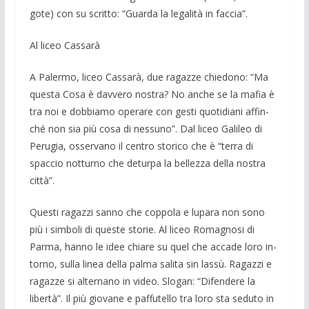
gote) con su scritto: “Guarda la legalità in faccia”.
Al liceo Cassarà
A Palermo, liceo Cassarà, due ragazze chiedono: “Ma
questa Cosa è davvero no­stra? No anche se la mafia è
tra noi e dob­biamo operare con gesti quotidiani affin­
ché non sia più cosa di nessuno”. Dal li­ceo Galileo di
Perugia, osservano il centro storico che è “terra di
spaccio notturno che deturpa la bellezza della nostra
città”.
Questi ragazzi sanno che coppola e lu­para non sono
più i simboli di queste sto­rie. Al liceo Romagnosi di
Parma, hanno le idee chiare su quel che accade loro in­
torno, sulla linea della palma salita sin lassù. Ragazzi e
ragazze si alternano in vi­deo. Slogan: “Difendere la
libertà”. Il più giovane e paffutello tra loro sta seduto in