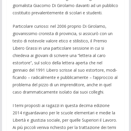
giornalista Giacomo Di Girolamo davanti ad un pub­blico
costitui­to prevalentemente di scolari e studenti.
Particolare curioso: nel 2006 proprio Di Girolamo,
giovanis­simo cronista di provincia, si assicurò con un
testo di notevole valore etico e sti­listico, il Premio
Libero Grassi in una particolare sessione in cui si
chiede­va ai gio­vani di scrivere una “lettera al caro
estortore”, sul solco della let­tera aper­ta che nel
gennaio del 1991 Libero scrisse al suo estortore, modi­
ficando – radicalmente e pubblicamente – l’approccio al
pro­blema del pizzo di un im­prenditore, anche in quel
caso drammaticamente isolato dai suoi colleghi.
I temi proposti ai ragazzi in questa decima edizione
2014 riguardavano per le scuole elementari e medie la
Libertà e giustizia sociale, per quelle Su­periori il Lavoro.
Ai più piccoli veniva richiesto per la trattazione dei temi