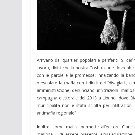
Arrivano dai quartieri popolari e periferici. Si de
lavoro, diritti che la nostra Costituzione dovrebb
con le parole e le promesse, innalzando la bandi
mescolare la mafia con i diritti dei “disagiati”, d
amministrazione denunciano infiltrazioni mafio
campagna elettorale del 2013 a Librino, dove Bia
municipalità non è stata sciolta per infiltrazi
antimafia regionale?
Inoltre: come mai si permette all’editore Cianc
mafiosa – di essere presente all’inaugurazione d