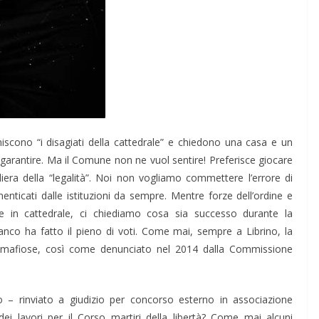
finiscono “i disagiati della cattedrale” e chiedono una casa e un
e garantire. Ma il Comune non ne vuol sentire! Preferisce giocare
era della “legalità”. Noi non vogliamo commettere l’errore di
imenticati dalle istituzioni da sempre. Mentre forze dell’ordine e
se in cattedrale, ci chiediamo cosa sia successo durante la
nco ha fatto il pieno di voti. Come mai, sempre a Librino, la
oni mafiose, così come denunciato nel 2014 dalla Commissione
io – rinviato a giudizio per concorso esterno in associazione
ei lavori per il Corso martiri della libertà? Come mai alcuni