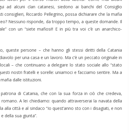
igui ad alcuni clan catanesi, siedono ai banchi del Consiglio
consiglieri, Riccardo Pellegrino, possa dichiarare che la mafia
azzeo? Nessuno risponde, da troppo tempo, a queste domande. Il
le” con un “siete mafiosi!! E in più tra voi c’è un anarchico-
o, queste persone – che hanno gli stessi diritti della Catania
 diavolo per una casa e un lavoro. Ma c’è un peccato originale in
 locali – che continuano a delegare lo stato sociale allo “stato
esti nostri fratelli e sorelle: uniamoci e facciamo sentire. Ma a
mafia dalle istituzioni.
 patrona di Catania, che con la sua forza in ciò che credeva,
ero romano. A lei chiediamo: quando attraverserai la navata della
rla alla città e al sindaco “Io quest’anno sto con i disagiati, e non
 e della sua giunta”.