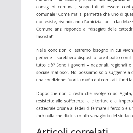
consiglieri comunali, sospettati di essere cont
comunale? Come mai si permette che uno di questi 
non esiste, rivendicando l’amicizia con il clan M
Comune anzi risponde ai “disagiati della cattedra
fascista!”.
Nelle condizioni di estremo bisogno in cui vivon
perbene – sarebbero disposti a fare il patto con il
tutto ciò? Sono i governi – nazionali, regionali e
sociale mafioso”. Noi possiamo solo suggerire a qu
una condizione: fuori la mafia dai comitati, fuori la 
Dopodiché non ci resta che rivolgerci ad Agata,
resistette alle sofferenze, alle torture e all’Imp
cattedrale ordina ai fedeli di fermare il fercolo e u
farò nulla che dia lustro alla vanagloria del sindaco
Articoli correlati