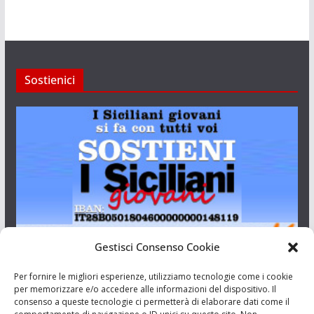
Sostienici
Gestisci Consenso Cookie
I Siciliani Giovani
Per fornire le migliori esperienze, utilizziamo tecnologie come i cookie
per memorizzare e/o accedere alle informazioni del dispositivo. Il
consenso a queste tecnologie ci permetterà di elaborare dati come il
Aut. del tribunale di Catania n.23/2011 del 20/09/2011 Dir.