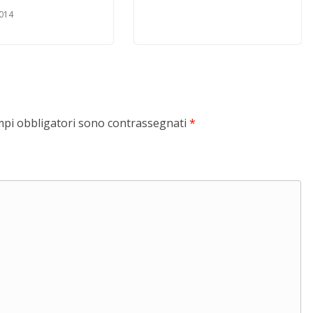
014
mpi obbligatori sono contrassegnati
*