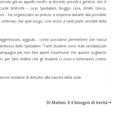
rcola già un appello rivolto ai docenti, presidi e genitori. Ieri, 6
ole limitrofe – Licei Spedalieri, Boggio Lera, Emilio Greco,
sori – ha organizzato un pranzo a sorpresa davanti alla possibile
entinaio che quel luogo, così vicino a tanti punti sensibili della
r aggrressioni, agguati… come possiamo permettere che nasca
entessa dello Spedalieri. “Tanti studenti sono stati sensibilizzati
 campagna per non fare aprire
CasaPound
. Per questo vogliamo
eri, per fare vedere che gli studenti ci sono e lotteranno contro
se iniziative di disturbo alla nascita della sede.
Di Matteo. E il bisogno di Verità