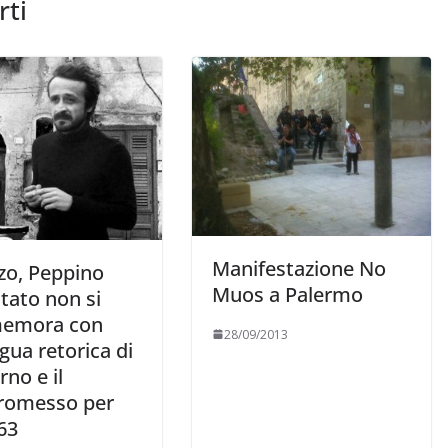
rti
Manifestazione No
zo, Peppino
Muos a Palermo
tato non si
emora con
28/09/2013
gua retorica di
rno e il
omesso per
363