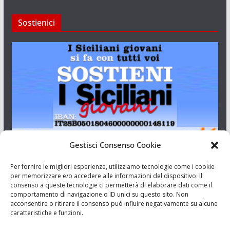
Sostienici
Gestisci Consenso Cookie
I Siciliani Giovani
Per fornire le migliori esperienze, utilizziamo tecnologie come i cookie
per memorizzare e/o accedere alle informazioni del dispositivo. Il
consenso a queste tecnologie ci permetterà di elaborare dati come il
Aut. del tribunale di Catania n.23/2011 del 20/09/2011 Dir.
comportamento di navigazione o ID unici su questo sito. Non
Resp. Riccardo Orioles.
acconsentire o ritirare il consenso può influire negativamente su alcune
caratteristiche e funzioni.
Informativa privacy