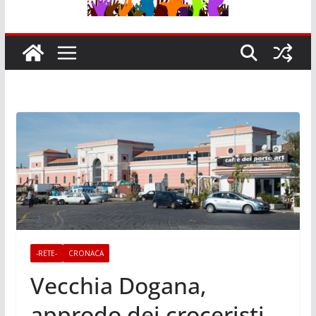
-RETE-
CRONACA
Vecchia Dogana,
approdo dei croceristi