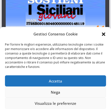
Gestisci Consenso Cookie
I Siciliani Giovani
Per fornire le migliori esperienze, utilizziamo tecnologie come i cookie
per memorizzare e/o accedere alle informazioni del dispositivo. Il
consenso a queste tecnologie ci permetterà di elaborare dati come il
Aut. del tribunale di Catania n.23/2011 del 20/09/2011 Dir.
comportamento di navigazione o ID unici su questo sito. Non
Resp. Riccardo Orioles.
acconsentire o ritirare il consenso può influire negativamente su alcune
caratteristiche e funzioni.
Informativa privacy
Associazione Culturale I Siciliani Giovani
Accetta
via Randazzo 27 Catania
Nega
Visualizza le preferenze