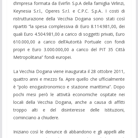
d’impresa formata da Evirfin S.p.A della famiglia Virlinzi,
Keynesia S.r.l., Operes S.r.l. e C.P.C. S.p.A.. I costi di
ristrutturazione della Vecchia Dogana sono stati così
ripartiti “la spesa complessiva di Euro 8.114.981,00, dei
quali Euro 4.504.981,00 a carico di soggetti privati, Euro
610.000,00 a carico dell’Autorità Portuale con fondi
propri e Euro 3.000.000,00 a carico del PIT 35 Città
Metropolitana” fondi europei.
La Vecchia Dogana viene inaugurata il 28 ottobre 2011,
quattro anni e mezzo fa. Apre quello che ufficialmente
è “polo enogastronomico e stazione marittima”. Dopo
pochi mesi però le attività economiche ospitate nei
locali della Vecchia Dogana, anche a causa di affitti
troppo alti e del disinteresse delle Istituzioni,
cominciano a chiudere.
Iniziano così le denunce di abbandono e gli appelli alle