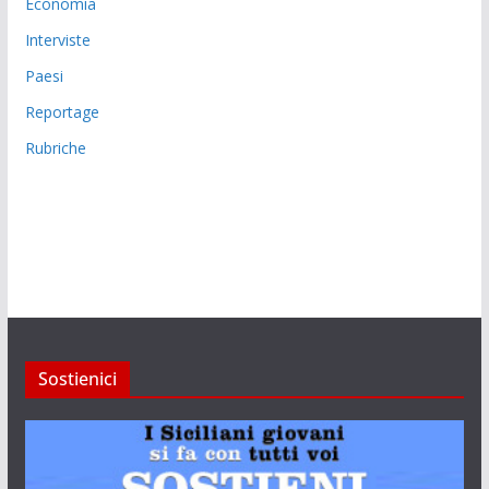
Economia
Interviste
Paesi
Reportage
Rubriche
Sostienici