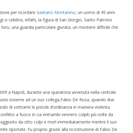
zione per ricordare
Gaetano Montanino
, un uomo di 45 anni
 si celebra, infatti, la figura di San Giorgio, Santo Patrono
loro, una guardia particolare giurata, un mestiere difficile che
09 a Napoli, durante una sparatoria avvenuta nella centrale
vizio insieme ad un suo collega,Fabio De Rosa, quando due
do di sottrarre le pistole d’ordinanza in maniera violenta.
nflitto a fuoco in cui entrambi vennero colpiti più volte da
 raggiunto da otto colpi e morì immediatamente mentre il suo
erite riportate. Fu proprio grazie alla ricostruzione di Fabio De