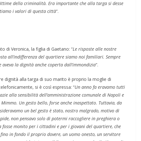
ttime della criminalità. Era importante che alla targa si desse
amo i valori di questa città
”.
di Veronica, la figlia di Gaetano: “
Le risposte alle nostre
sta all’indifferenza del quartiere siamo noi familiari. Sempre
de aveva la dignità anche coperta dall’immondizia
”.
e dignità alla targa di suo marito è proprio la moglie di
elefonicamente, si è così espressa: “
Un anno fa eravamo tutti
azie alla sensibilità dell’amministrazione comunale di Napoli e
i Mimmo. Un gesto bello, forse anche inaspettato. Tuttavia, da
onsideravamo un bel gesto è stato, nostro malgrado, motivo di
apide, non pensavo solo di potermi raccogliere in preghiera o
 fosse monito per i cittadini e per i giovani del quartiere, che
 fino in fondo il proprio dovere, un uomo onesto, un servitore