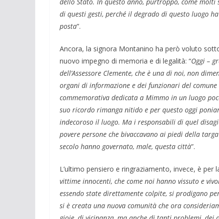
dello Stato. In questo anno, purtroppo, come molti 
di questi gesti, perché il degrado di questo luogo 
posta
”.
Ancora, la signora Montanino ha però voluto sotto
nuovo impegno di memoria e di legalità: “
Oggi – gr
dell’Assessore Clemente, che è una di noi, non dimen
organi di informazione e dei funzionari del comune e
commemorativa dedicata a Mimmo in un luogo poco 
suo ricordo rimanga nitido e per questo oggi poni
indecoroso il luogo. Ma i responsabili di quel disag
povere persone che bivaccavano ai piedi della targa
secolo hanno governato, male, questa città
”.
L’ultimo pensiero e ringraziamento, invece, è per l
vittime innocenti, che come noi hanno vissuto e vivo
essendo state direttamente colpite, si prodigano per
si è creata una nuova comunità che ora consideriamo
gioie, di vicinanza, ma anche di tanti problemi, dei 