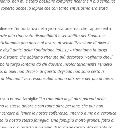
sanno, non mi è stato possibile compiere neanche il più semplice
ha coperto anche la lapide che con tanto entusiasmo era stata
lineare l’importanza della giornata odierna, che rappresenta
azie alla rinnovata disponibilità e sensibilità del Sindaco e
tichiamolo (ma anche al lavoro di sensibilizzazione di diversi
 degli amici della Fondazione Pol.i.s.) – riponiamo la targa
distante, che abbiamo ritenuto più decoroso. Vogliamo che il
amo la targa lontano da chi davvero involontariamente rendeva
io, di quel non decoro, di questo degrado non sono certo le
 di Mimmo. I veri responsabili stanno altrove e per più di mezzo
a sua nuova famiglia: “
La comunità degli altri parenti delle
no lo stesso dolore e con tante altre persone, che pur non
 cercare di lenire le nostre sofferenze. Intorno a me e a Veronica
 la nostra stessa famiglia. Una famiglia molto grande, fatta di
quali io ora avverto il bisogno di farmene carico. Ma da sola so