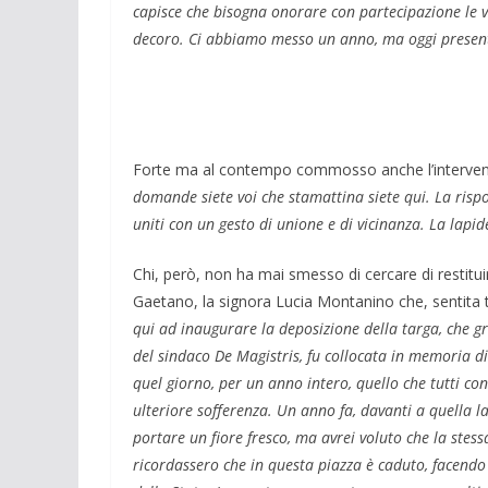
capisce che bisogna onorare con partecipazione le vi
decoro. Ci abbiamo messo un anno, ma oggi presenti
Forte ma al contempo commosso anche l’intervento 
domande siete voi che stamattina siete qui. La rispo
uniti con un gesto di unione e di vicinanza. La lapi
Chi, però, non ha mai smesso di cercare di restituir
Gaetano, la signora Lucia Montanino che, sentita t
qui ad inaugurare la deposizione della targa, che gr
del sindaco De Magistris, fu collocata in memoria d
quel giorno, per un anno intero, quello che tutti c
ulteriore sofferenza. Un anno fa, davanti a quella l
portare un fiore fresco, ma avrei voluto che la stessa
ricordassero che in questa piazza è caduto, facendo