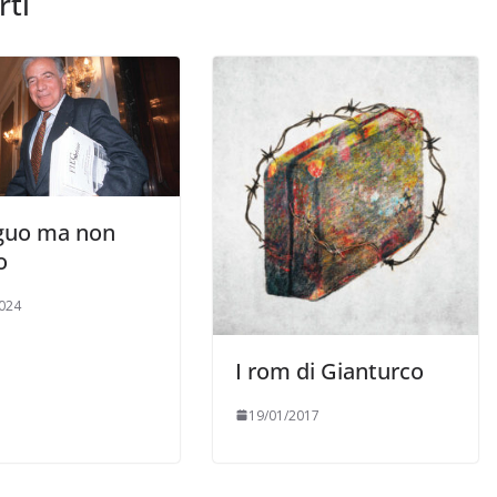
rti
guo ma non
o
024
I rom di Gianturco
19/01/2017