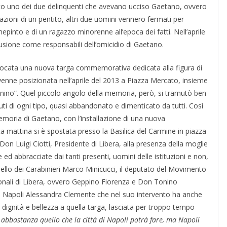
ato uno dei due delinquenti che avevano ucciso Gaetano, ovvero
zioni di un pentito, altri due uomini vennero fermati per
nepinto e di un ragazzo minorenne all’epoca dei fatti. Nell’aprile
lusione come responsabili dell’omicidio di Gaetano.
llocata una nuova targa commemorativa dedicata alla figura di
enne posizionata nell’aprile del 2013 a Piazza Mercato, insieme
nino”. Quel piccolo angolo della memoria, però, si tramutò ben
uti di ogni tipo, quasi abbandonato e dimenticato da tutti. Così
 memoria di Gaetano, con l’installazione di una nuova
 mattina si è spostata presso la Basilica del Carmine in piazza
n Luigi Ciotti, Presidente di Libera, alla presenza della moglie
 ed abbracciate dai tanti presenti, uomini delle istituzioni e non,
ello dei Carabinieri Marco Minicucci, il deputato del Movimento
gionali di Libera, ovvero Geppino Fiorenza e Don Tonino
 Napoli Alessandra Clemente che nel suo intervento ha anche
 dignità e bellezza a quella targa, lasciata per troppo tempo
abbastanza quello che la città di Napoli potrà fare, ma Napoli