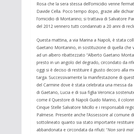
Rosa che la sera stessa dell’omicidio venne ferm
Davide Cella. Poco tempo dopo, grazie alle dichiara
l’omicidio di Montanino; si trattava di Salvatore Pa
del 2012 vennero tutti condannati a 20 anni di rec
Questa mattina, a via Marina a Napoli, è stata co
Gaetano Montanino, in sostituzione di quella che v
ad un albero ribattezzato “Alberto Gaetano Monta
presto in un angolo del degrado, circondato da rifi
oggi si è deciso di restituire il giusto decoro alla
targa. Successivamente la manifestazione di questa
del Carmine dove è stata celebrata una messa da Do
di Gaetano, Lucia e di sua figlia Veronica sostenute
come il Questore di Napoli Guido Marino, il colonn
Cinque Stelle Salvatore Micillo e i responsabili re
Palmese. Presente anche l’Assessore al comune di
sottolineato quanto sia stato importante restituire
abbandonata e circondata da rifiuti: “
Non sarà mai 