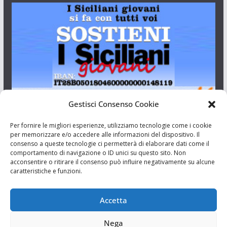
Gestisci Consenso Cookie
I Siciliani Giovani
Per fornire le migliori esperienze, utilizziamo tecnologie come i cookie
per memorizzare e/o accedere alle informazioni del dispositivo. Il
consenso a queste tecnologie ci permetterà di elaborare dati come il
Aut. del tribunale di Catania n.23/2011 del 20/09/2011 Dir.
comportamento di navigazione o ID unici su questo sito. Non
Resp. Riccardo Orioles.
acconsentire o ritirare il consenso può influire negativamente su alcune
caratteristiche e funzioni.
Informativa privacy
Associazione Culturale I Siciliani Giovani
Accetta
via Randazzo 27 Catania
Nega