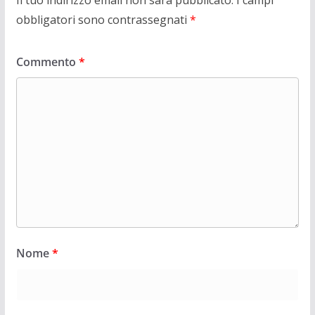
Il tuo indirizzo email non sarà pubblicato.
I campi
obbligatori sono contrassegnati
*
Commento
*
Nome
*