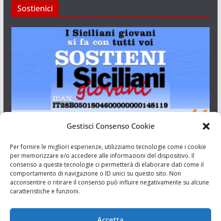
Sostienici
Gestisci Consenso Cookie
I Siciliani Giovani
Per fornire le migliori esperienze, utilizziamo tecnologie come i cookie
per memorizzare e/o accedere alle informazioni del dispositivo. Il
consenso a queste tecnologie ci permetterà di elaborare dati come il
Aut. del tribunale di Catania n.23/2011 del 20/09/2011 Dir.
comportamento di navigazione o ID unici su questo sito. Non
Resp. Riccardo Orioles.
acconsentire o ritirare il consenso può influire negativamente su alcune
caratteristiche e funzioni.
Informativa privacy
Associazione Culturale I Siciliani Giovani
Accetta