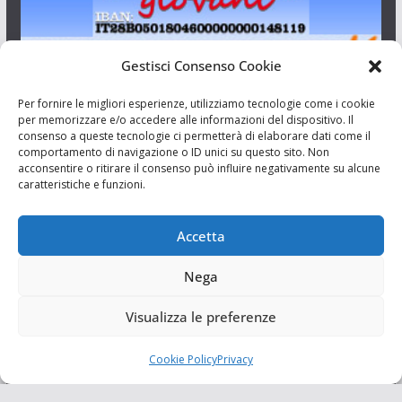
Gestisci Consenso Cookie
I Siciliani Giovani
Per fornire le migliori esperienze, utilizziamo tecnologie come i cookie
per memorizzare e/o accedere alle informazioni del dispositivo. Il
consenso a queste tecnologie ci permetterà di elaborare dati come il
Aut. del tribunale di Catania n.23/2011 del 20/09/2011 Dir.
comportamento di navigazione o ID unici su questo sito. Non
Resp. Riccardo Orioles.
acconsentire o ritirare il consenso può influire negativamente su alcune
caratteristiche e funzioni.
Informativa privacy
Associazione Culturale I Siciliani Giovani
Accetta
via Randazzo 27 Catania
Nega
Visualizza le preferenze
Cookie Policy
Privacy
Copyright © 2026
I Siciliani Giovani
. Tutti i diritti riservati.
Tema:
ColorMag
di ThemeGrill. Powered by
WordPress
.