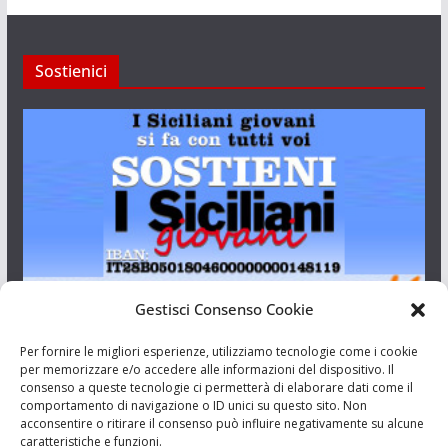
Sostienici
Gestisci Consenso Cookie
I Siciliani Giovani
Per fornire le migliori esperienze, utilizziamo tecnologie come i cookie
per memorizzare e/o accedere alle informazioni del dispositivo. Il
consenso a queste tecnologie ci permetterà di elaborare dati come il
Aut. del tribunale di Catania n.23/2011 del 20/09/2011 Dir.
comportamento di navigazione o ID unici su questo sito. Non
Resp. Riccardo Orioles.
acconsentire o ritirare il consenso può influire negativamente su alcune
caratteristiche e funzioni.