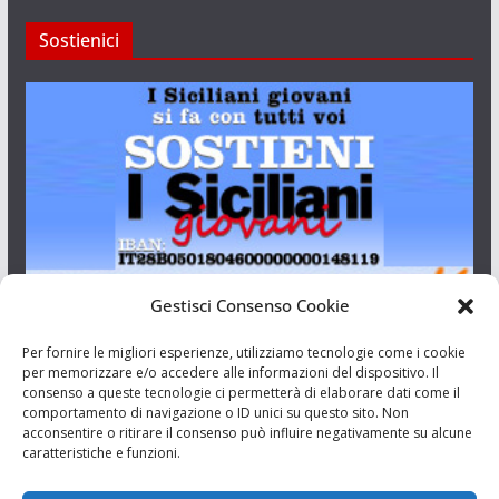
Sostienici
Gestisci Consenso Cookie
I Siciliani Giovani
Per fornire le migliori esperienze, utilizziamo tecnologie come i cookie
per memorizzare e/o accedere alle informazioni del dispositivo. Il
consenso a queste tecnologie ci permetterà di elaborare dati come il
Aut. del tribunale di Catania n.23/2011 del 20/09/2011 Dir.
comportamento di navigazione o ID unici su questo sito. Non
Resp. Riccardo Orioles.
acconsentire o ritirare il consenso può influire negativamente su alcune
caratteristiche e funzioni.
Informativa privacy