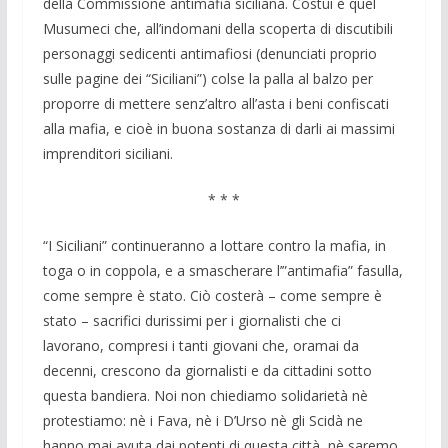
della Commissione antimafia siciliana. Costui è quel
Musumeci che, all’indomani della scoperta di discutibili
personaggi sedicenti antimafiosi (denunciati proprio
sulle pagine dei “Siciliani”) colse la palla al balzo per
proporre di mettere senz’altro all’asta i beni confiscati
alla mafia, e cioè in buona sostanza di darli ai massimi
imprenditori siciliani.
* * *
“I Siciliani” continueranno a lottare contro la mafia, in
toga o in coppola, e a smascherare l’”antimafia” fasulla,
come sempre è stato. Ciò costerà – come sempre è
stato – sacrifici durissimi per i giornalisti che ci
lavorano, compresi i tanti giovani che, oramai da
decenni, crescono da giornalisti e da cittadini sotto
questa bandiera. Noi non chiediamo solidarietà nè
protestiamo: nè i Fava, nè i D’Urso nè gli Scidà ne
hanno mai avuta dai potenti di questa città, nè saremo