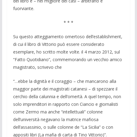
del libro è – nel migliore dei casi – arbitrario e
fuorviante.
* * *
Su questo atteggiamento omertoso dell’establishment,
di cui il libro di Vittorio può essere considerato
esemplare, ho scritto molte volte. il 4 marzo 2012, sul
“Fatto Quotidiano”, commemorando un vecchio amico
magistrato, scrivevo che
“…ebbe la dignità e il coraggio – che mancarono alla
maggior parte dei magistrati catanesi – di spezzare il
cerchio della calunnia e dell’omertà. A quel tempo, non
solo imprenditori in rapporto con Ciancio e giornalisti
come Zermo ma anche “intellettuali” colonne
dell’università negavano la matrice mafiosa
dell’assassinio, o sulle colonne de “La Sicilia” o con
appositi libri (La mafia di carta di Tino Vittorio)”.