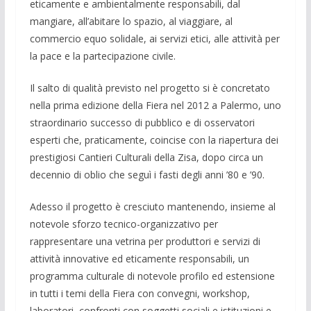
eticamente e ambientalmente re­sponsabili, dal
mangiare, all’abitare lo spazio, al viaggiare, al
commercio equo solidale, ai servizi etici, alle attività per
la pace e la partecipazione civile.
Il salto di qualità previsto nel pro­getto si è concretato
nella prima edizione del­la Fiera nel 2012 a Palermo, uno
straordinar­io successo di pubblico e di osser­vatori
esperti che, praticamente, coincise con la riapertura dei
prestigiosi Cantieri Culturali della Zisa, dopo circa un
decen­nio di oblio che seguì i fasti de­gli anni ’80 e ’90.
Adesso il progetto è cresciuto mante­nendo, insieme al
notevole sforzo tec­nico-organizzativo per
rappresentare una vetrina per produttori e servizi di
attività innovative ed eticamente responsabili, un
programma culturale di notevole profilo ed estensione
in tutti i temi della Fiera con convegni, workshop,
laboratori, con­fronti con soggetti sociali e istituzioni e