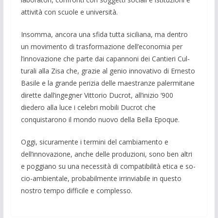
attività con scuole e università.
Insomma, ancora una sfida tutta sicilia­na, ma dentro
un movimento di trasfor­mazione dell’economia per
l’innovazione che parte dai capannoni dei Cantieri Cul­
turali alla Zisa che, grazie al genio inno­vativo di Ernesto
Basile e la grande peri­zia delle maestranze palermitane
dirette dall’ingegner Vittorio Ducrot, all’inizio ‘900
diedero alla luce i celebri mobili Ducrot che
conquistarono il mondo nuo­vo della Bella Epoque.
Oggi, sicuramente i termini del cam­biamento e
dell’innovazione, anche delle produzioni, sono ben altri
e poggiano su una necessità di compatibilità etica e so­
cio-ambientale, probabilmente irrinviabi­le in questo
nostro tempo difficile e com­plesso.