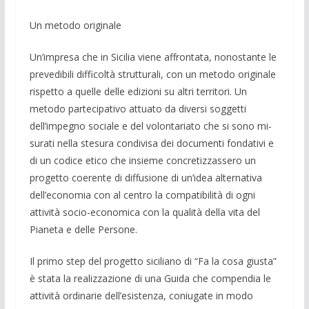
Un metodo originale
Un’impresa che in Sicilia viene affron­tata, nonostante le
prevedibili difficoltà strutturali, con un metodo originale
ri­spetto a quelle delle edizioni su altri ter­ritori. Un
metodo partecipativo attuato da diversi soggetti
dell’impegno sociale e del volontariato che si sono mi­
surati nel­la stesura condivisa dei docu­menti fon­dativi e
di un codice etico che insieme concretizzassero un
progetto coerente di diffusione di un’idea alterna­tiva
dell’eco­nomia con al centro la com­patibilità di ogni
attività socio-economi­ca con la qua­lità della vita del
Pianeta e delle Persone.
Il primo step del progetto siciliano di “Fa la cosa giusta”
è stata la realizzazio­ne di una Guida che compendia le
attivi­tà ordinarie dell’esistenza, coniugate in modo