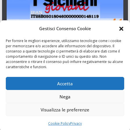
Gestisci Consenso Cookie
I Siciliani Giovani
Per fornire le migliori esperienze, utilizziamo tecnologie come i cookie
per memorizzare e/o accedere alle informazioni del dispositivo. Il
consenso a queste tecnologie ci permetterà di elaborare dati come il
Aut. del tribunale di Catania n.23/2011 del 20/09/2011 Dir.
comportamento di navigazione o ID unici su questo sito. Non
Resp. Riccardo Orioles.
acconsentire o ritirare il consenso può influire negativamente su alcune
caratteristiche e funzioni.
Informativa privacy
Associazione Culturale I Siciliani Giovani
Accetta
via Randazzo 27 Catania
Nega
Visualizza le preferenze
Cookie Policy
Privacy
Copyright © 2026
I Siciliani Giovani
. Tutti i diritti riservati.