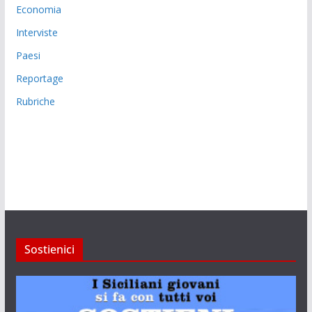
Economia
Interviste
Paesi
Reportage
Rubriche
Sostienici