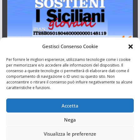
Gestisci Consenso Cookie
I Siciliani Giovani
Per fornire le migliori esperienze, utilizziamo tecnologie come i cookie
per memorizzare e/o accedere alle informazioni del dispositivo. Il
consenso a queste tecnologie ci permetterà di elaborare dati come il
Aut. del tribunale di Catania n.23/2011 del 20/09/2011 Dir.
comportamento di navigazione o ID unici su questo sito. Non
Resp. Riccardo Orioles.
acconsentire o ritirare il consenso può influire negativamente su alcune
caratteristiche e funzioni.
Informativa privacy
Associazione Culturale I Siciliani Giovani
Accetta
via Randazzo 27 Catania
Nega
Visualizza le preferenze