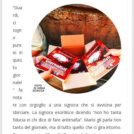
“Gua
rdi,
ci
sogn
o
pure
io in
ques
to
gior
nale!
” fa
nota
re con orgoglio a una signora che si avvicina per
sbirciare. La signora esordisce dicendo “non ho tanta
fiducia in chi dice di fare antimafia”. Mario gli parla non
tanto del giornale, ma di tutto quello che ci gira intorno.