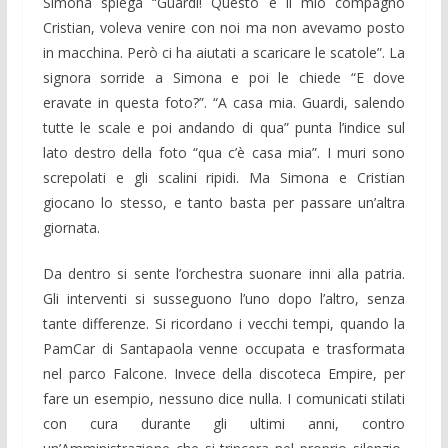
Simona spiega “Guardi! Questo è il mio compagno
Cristian, voleva venire con noi ma non avevamo posto
in macchina. Però ci ha aiutati a scaricare le scatole”. La
signora sorride a Simona e poi le chiede “E dove
eravate in questa foto?”. “A casa mia. Guardi, salendo
tutte le scale e poi andando di qua” punta l’indice sul
lato destro della foto “qua c’è casa mia”. I muri sono
screpolati e gli scalini ripidi. Ma Simona e Cristian
giocano lo stesso, e tanto basta per passare un’altra
giornata.
Da dentro si sente l’orchestra suonare inni alla patria.
Gli interventi si susseguono l’uno dopo l’altro, senza
tante differenze. Si ricordano i vecchi tempi, quando la
PamCar di Santapaola venne occupata e trasformata
nel parco Falcone. Invece della discoteca Empire, per
fare un esempio, nessuno dice nulla. I comunicati stilati
con cura durante gli ultimi anni, contro