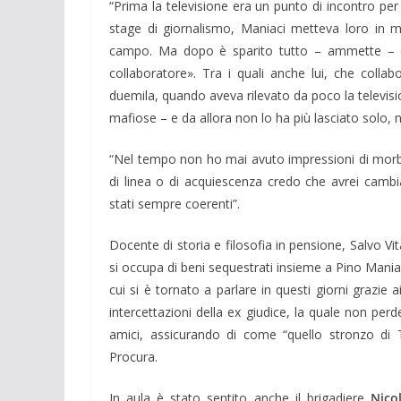
“Prima la televisione era un punto di incontro per l
stage di giornalismo, Maniaci metteva loro in m
campo. Ma dopo è sparito tutto – ammette – è 
collaboratore». Tra i quali anche lui, che coll
duemila, quando aveva rilevato da poco la televisi
mafiose – e da allora non lo ha più lasciato solo
“Nel tempo non ho mai avuto impressioni di morbi
di linea o di acquiescenza credo che avrei cambi
stati sempre coerenti”.
Docente di storia e filosofia in pensione, Salvo Vi
si occupa di beni sequestrati insieme a Pino Mania
cui si è tornato a parlare in questi giorni grazie ai
intercettazioni della ex giudice, la quale non per
amici, assicurando di come “quello stronzo di Te
Procura.
In aula è stato sentito anche il brigadiere
Nico