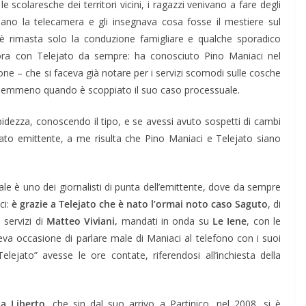
e scolaresche dei territori vicini, i ragazzi venivano a fare degli
ano la telecamera e gli insegnava cosa fosse il mestiere sul
rimasta solo la conduzione famigliare e qualche sporadico
abora con Telejato da sempre: ha conosciuto Pino Maniaci nel
one – che si faceva già notare per i servizi scomodi sulle cosche
, nemmeno quando è scoppiato il suo caso processuale.
dezza, conoscendo il tipo, e se avessi avuto sospetti di cambi
ato emittente, a me risulta che Pino Maniaci e Telejato siano
tale è uno dei giornalisti di punta dell’emittente, dove da sempre
ci:
è grazie a Telejato che è nato l’ormai noto caso Saguto
, di
 servizi di
Matteo Viviani,
mandati in onda su
Le Iene
, con le
deva occasione di parlare male di Maniaci al telefono con i suoi
lejato” avesse le ore contate, riferendosi all’inchiesta della
la Liberto
, che sin dal suo arrivo a Partinico, nel 2008, si è