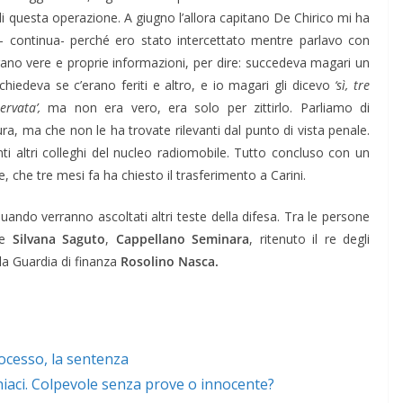
di questa operazione. A giugno l’allora capitano De Chirico mi ha
e – continua- perché ero stato intercettato mentre parlavo con
erano vere e proprie informazioni, per dire: succedeva magari un
chiedeva se c’erano feriti e altro, e io magari gli dicevo
‘sì, tre
rvata’,
ma non era vero, era solo per zittirlo. Parliamo di
ura, ma che non le ha trovate rilevanti dal punto di vista penale.
i altri colleghi del nucleo radiomobile. Tutto concluso con un
, che tre mesi fa ha chiesto il trasferimento a Carini.
uando verranno ascoltati altri teste della difesa. Tra le persone
re
Silvana Saguto
,
Cappellano Seminara
, ritenuto il re degli
lla Guardia di finanza
Rosolino Nasca.
rocesso, la sentenza
niaci. Colpevole senza prove o innocente?