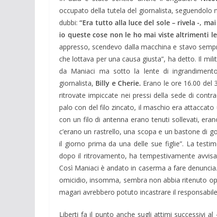
occupato della tutela del giornalista, seguendolo
dubbi:
“Era tutto alla luce del sole – rivela -, 
io queste cose non le ho mai viste altrimenti le
appresso, scendevo dalla macchina e stavo sempre 
che lottava per una causa giusta”, ha detto. Il mil
da Maniaci ma sotto la lente di ingrandimento 
giornalista,
Billy e Cherie.
Erano le ore 16.00 del 
ritrovate impiccate nei pressi della sede di contr
palo con del filo zincato, il maschio era attaccato
con un filo di antenna erano tenuti sollevati, eran
c’erano un rastrello, una scopa e un bastone di g
il giorno prima da una delle sue figlie”. La testim
dopo il ritrovamento, ha tempestivamente avvisa
Così Maniaci è andato in caserma a fare denuncia
omicidio, insomma, sembra non abbia ritenuto oppo
magari avrebbero potuto incastrare il responsabile
Liberti fa il punto anche sugli attimi successivi a