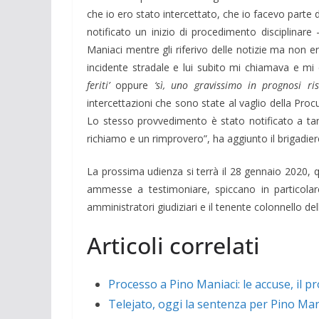
che io ero stato intercettato, che io facevo parte 
notificato un inizio di procedimento disciplinar
Maniaci mentre gli riferivo delle notizie ma non 
incidente stradale e lui subito mi chiamava e mi 
feriti’
oppure
‘sì, uno gravissimo in prognosi rise
intercettazioni che sono state al vaglio della Proc
Lo stesso provvedimento è stato notificato a tant
richiamo e un rimprovero”, ha aggiunto il brigadiere
La prossima udienza si terrà il 28 gennaio 2020, q
ammesse a testimoniare, spiccano in particola
amministratori giudiziari e il tenente colonnello de
Articoli correlati
Processo a Pino Maniaci: le accuse, il p
Telejato, oggi la sentenza per Pino Ma