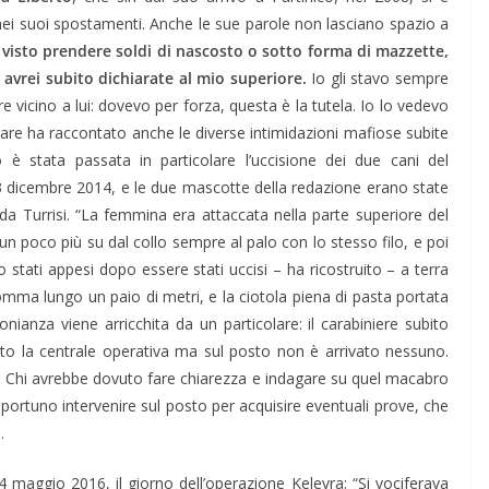
 nei suoi spostamenti. Anche le sue parole non lasciano spazio a
mai visto prendere soldi di nascosto o sotto forma di mazzette,
 avrei subito dichiarate al mio superiore.
Io gli stavo sempre
vicino a lui: dovevo per forza, questa è la tutela. Io lo vedevo
itare ha raccontato anche le diverse intimidazioni mafiose subite
è stata passata in particolare l’uccisione dei due cani del
3 dicembre 2014, e le due mascotte della redazione erano state
ada Turrisi. “La femmina era attaccata nella parte superiore del
 un poco più su dal collo sempre al palo con lo stesso filo, e poi
o stati appesi dopo essere stati uccisi – ha ricostruito – a terra
omma lungo un paio di metri, e la ciotola piena di pasta portata
onianza viene arricchita da un particolare: il carabiniere subito
to la centrale operativa ma sul posto non è arrivato nessuno.
. Chi avrebbe dovuto fare chiarezza e indagare su quel macabro
rtuno intervenire sul posto per acquisire eventuali prove, che
.
l 4 maggio 2016, il giorno dell’operazione Kelevra: “Si vociferava