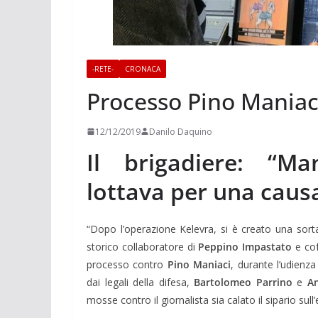
-RETE-
CRONACA
Processo Pino Maniac
12/12/2019
Danilo Daquino
Il brigadiere: “Ma
lottava per una causa
“Dopo l’operazione Kelevra, si è creato una sor
storico collaboratore di
Peppino Impastato
e cof
processo contro
Pino Maniaci
, durante l’udienza
dai legali della difesa,
Bartolomeo Parrino
e
An
mosse contro il giornalista sia calato il sipario sull