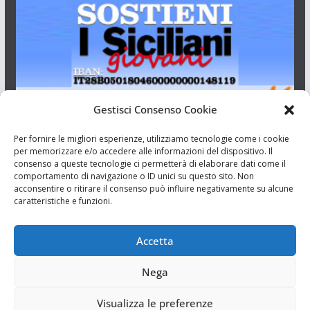
Gestisci Consenso Cookie
I Siciliani Giovani
Per fornire le migliori esperienze, utilizziamo tecnologie come i cookie
per memorizzare e/o accedere alle informazioni del dispositivo. Il
consenso a queste tecnologie ci permetterà di elaborare dati come il
Aut. del tribunale di Catania n.23/2011 del 20/09/2011 Dir.
comportamento di navigazione o ID unici su questo sito. Non
Resp. Riccardo Orioles.
acconsentire o ritirare il consenso può influire negativamente su alcune
caratteristiche e funzioni.
Informativa privacy
Associazione Culturale I Siciliani Giovani
Accetta
via Randazzo 27 Catania
Nega
Visualizza le preferenze