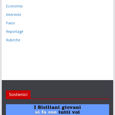
Economia
Interviste
Paesi
Reportage
Rubriche
Sostienici