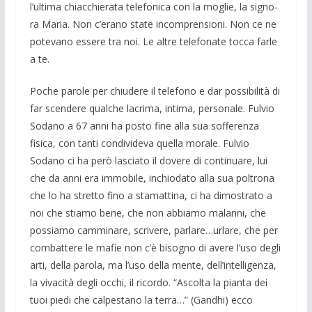
l’ultima chiac­chierata telefonica con la moglie, la signo­
ra Maria. Non c’erano state incomprensio­ni. Non ce ne
potevano essere tra noi. Le altre telefonate tocca farle
a te.
Poche parole per chiudere il telefono e dar possibilità di
far scendere qualche la­crima, intima, personale. Fulvio
Sodano a 67 anni ha posto fine alla sua sofferenza
fisica, con tanti condivideva quella mora­le. Fulvio
Sodano ci ha però lasciato il dovere di continuare, lui
che da anni era immobile, inchiodato alla sua poltrona
che lo ha stretto fino a stamattina, ci ha dimo­strato a
noi che stiamo bene, che non ab­biamo malanni, che
possiamo camminare, scrivere, parlare…urlare, che per
combat­tere le mafie non c’è bisogno di avere l’uso degli
arti, della parola, ma l’uso della mente, dell’intelligenza,
la vivacità degli occhi, il ricordo. “Ascolta la pianta dei
tuoi piedi che calpestano la terra…” (Gand­hi) ecco