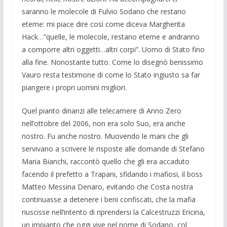
saranno le molecole di Fulvio Sodano che restano
eterne: mi piace dire così come diceva Margherita
Hack…”quelle, le molecole, restano eterne e andranno
a comporre altri oggetti…altri corpi”. Uomo di Stato fino
alla fine. Nonostante tutto. Come lo dise­gnò benissimo
Vauro resta testimone di come lo Stato ingiusto sa far
piangere i propri uomini migliori.
Quel pianto dinanzi alle telecamere di Anno Zero
nell’ottobre del 2006, non era solo Suo, era anche
nostro. Fu anche no­stro. Muovendo le mani che gli
servivano a scrivere le risposte alle domande di Ste­fano
Maria Bianchi, raccontò quello che gli era accaduto
facendo il prefetto a Tra­pani, sfidando i mafiosi, il boss
Matteo Messina Denaro, evitando che Costa no­stra
continuasse a detenere i beni confisca­ti, che la mafia
riuscisse nell’intento di ri­prendersi la Calcestruzzi Ericina,
un im­pianto che oggi vive nel nome di Sodano, col