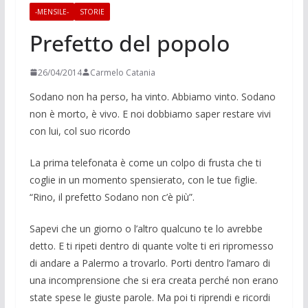
-MENSILE-
STORIE
Prefetto del popolo
26/04/2014
Carmelo Catania
Sodano non ha perso, ha vinto. Abbiamo vin­to. Sodano
non è mor­to, è vivo. E noi dobbia­mo saper restare vivi
con lui, col suo ricor­do
La prima telefonata è come un colpo di frusta che ti
coglie in un momento spensierato, con le tue figlie.
“Rino, il prefetto Sodano non c’è più”.
Sapevi che un giorno o l’altro qualcuno te lo avrebbe
detto. E ti ripeti dentro di quante volte ti eri ripromesso
di andare a Palermo a trovarlo. Porti dentro l’amaro di
una incomprensione che si era creata per­ché non erano
state spese le giuste parole. Ma poi ti riprendi e ricordi