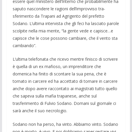
essere quel ministero dell’Interno che probabilmente ha
saputo nascondere le ragioni dell’improvviso tra­
sferimento da Trapani ad Agrigento del prefetto
Sodano. L’ultima intervista che gli feci ha lasciato parole
scolpite nella mia mente, “la gente vede e capisce…e
capisce che le cose possono cambiare, che il vento sta
cambiando”.
L’ultima telefonata che ricevo mentre fi­nisco di scrivere
è quella di un ex mafioso, un imprenditore che
domenica ha finito di scontare la sua pena, che è
tornato in car­cere ed ha accettato di tornare in carcere
anche dopo avere raccontato ai magistrati tutto quello
che sapeva sulla mafia trapa­nese, anche sul
trasferimento di Fulvio So­dano. Domani sul giornale ci
sarà anche il suo necrologio.
Sodano non ha perso, ha vinto. Abbiamo vinto. Sodano
non è morto, è vivo. E noi dobbiamo saper restare vivi