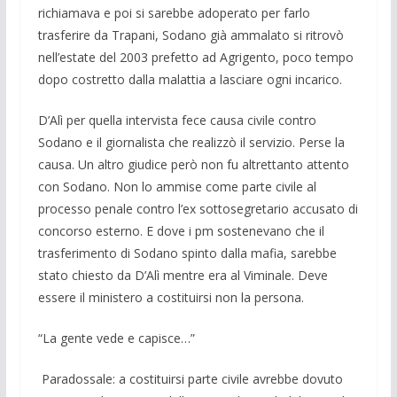
ri­chiamava e poi si sarebbe adoperato per farlo
trasferire da Trapani, Sodano già am­malato si ritrovò
nell’estate del 2003 pre­fetto ad Agrigento, poco tempo
dopo co­stretto dalla malattia a lasciare ogni incari­co.
D’Alì per quella intervista fece causa ci­vile contro
Sodano e il giornalista che rea­lizzò il servizio. Perse la
causa. Un altro giudice però non fu altrettanto attento
con Sodano. Non lo ammise come parte civile al
processo penale contro l’ex sottosegre­tario accusato di
concorso esterno. E dove i pm sostenevano che il
trasferimento di Sodano spinto dalla mafia, sarebbe
stato chiesto da D’Alì mentre era al Viminale. Deve
essere il ministero a costituirsi non la persona.
“La gente vede e capisce…”
Paradossale: a costituirsi parte civile avrebbe dovuto