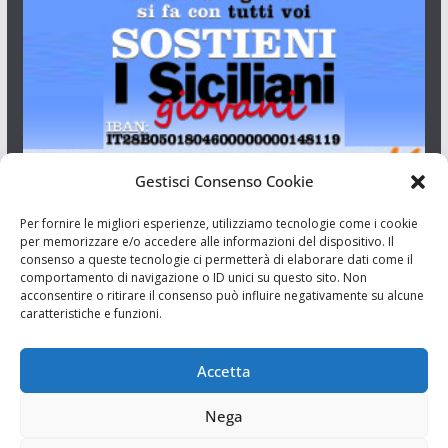
Gestisci Consenso Cookie
I Siciliani Giovani
Per fornire le migliori esperienze, utilizziamo tecnologie come i cookie
per memorizzare e/o accedere alle informazioni del dispositivo. Il
consenso a queste tecnologie ci permetterà di elaborare dati come il
Aut. del tribunale di Catania n.23/2011 del 20/09/2011 Dir.
comportamento di navigazione o ID unici su questo sito. Non
Resp. Riccardo Orioles.
acconsentire o ritirare il consenso può influire negativamente su alcune
caratteristiche e funzioni.
Informativa privacy
Associazione Culturale I Siciliani Giovani
Accetta
via Randazzo 27 Catania
Nega