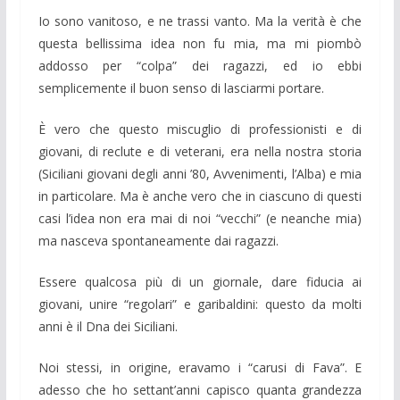
Io sono vanitoso, e ne trassi vanto. Ma la verità è che
questa bellissima idea non fu mia, ma mi piombò
addosso per “colpa” dei ragazzi, ed io ebbi
semplicemente il buon senso di lasciarmi portare.
È vero che questo miscuglio di professionisti e di
giovani, di reclute e di veterani, era nella nostra storia
(Siciliani giovani degli anni ’80, Avvenimenti, l’Alba) e mia
in particolare. Ma è anche vero che in ciascuno di questi
casi l’idea non era mai di noi “vecchi” (e neanche mia)
ma nasceva spontaneamente dai ragazzi.
Essere qualcosa più di un giornale, dare fiducia ai
giovani, unire “regolari” e garibaldini: questo da molti
anni è il Dna dei Siciliani.
Noi stessi, in origine, eravamo i “carusi di Fava”. E
adesso che ho settant’anni capisco quanta grandezza