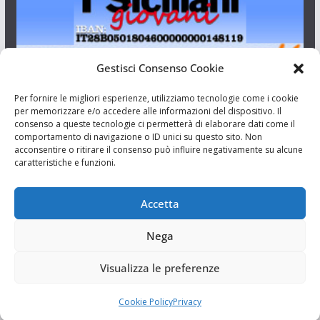
Gestisci Consenso Cookie
I Siciliani Giovani
Per fornire le migliori esperienze, utilizziamo tecnologie come i cookie
per memorizzare e/o accedere alle informazioni del dispositivo. Il
consenso a queste tecnologie ci permetterà di elaborare dati come il
Aut. del tribunale di Catania n.23/2011 del 20/09/2011 Dir.
comportamento di navigazione o ID unici su questo sito. Non
Resp. Riccardo Orioles.
acconsentire o ritirare il consenso può influire negativamente su alcune
caratteristiche e funzioni.
Informativa privacy
Associazione Culturale I Siciliani Giovani
Accetta
via Randazzo 27 Catania
Nega
Visualizza le preferenze
Cookie Policy
Privacy
Copyright © 2026
I Siciliani Giovani
. Tutti i diritti riservati.