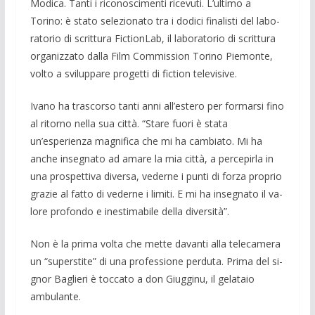
Modica. Tanti i riconosci­menti ricevuti. L’ultimo a
Torino: è stato selezionato tra i dodici finalisti del labo­
ratorio di scrittura FictionLab, il labora­torio di scrittura
organizzato dalla Film Commission Torino Piemonte,
volto a sviluppare progetti di fiction televisive.
Ivano ha trascorso tanti anni all’estero per formarsi fino
al ritorno nella sua cit­tà. “Stare fuori è stata
un’esperienza ma­gnifica che mi ha cambiato. Mi ha
anche insegnato ad amare la mia città, a perce­pirla in
una prospettiva diversa, vederne i punti di forza proprio
grazie al fatto di vederne i limiti. E mi ha insegnato il va­
lore profondo e inestimabile della diver­sità”.
Non è la prima volta che mette da­vanti alla telecamera
un “superstite” di una professione perduta. Prima del si­
gnor Baglieri è toccato a don Giugginu, il gelataio
ambulante.