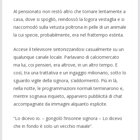
Al pensionato non restò altro che tor­nare lentamente a
casa, dove si spogliò, reindossò la logora vestaglia e si
riacco­modò sulla vetusta poltrona in pelle di un animale
la cui specie, probabilmente, era nel frattempo estinta.
Accese il televisore sintonizzandosi ca­sualmente su un
qualunque canale locale. Parlavano di calciomercato
ma lui, coi pensieri, era altrove, in un altro tempo. E
così, tra una trattativa e un ingaggio mi­lionario, sotto lo
sguardo vigile della si­gnora, s’addormentò. Più in là,
nella not­te, le programmazioni normali terminaron­o e,
mentre sognava inquieto, appar­vero pubblicità di chat
accompa­gnate da immagini alquanto esplicite.
“Lo dicevo io. – gongolò l’insonne si­gnora – Lo dicevo
che in fondo è solo un vecchio maiale”.