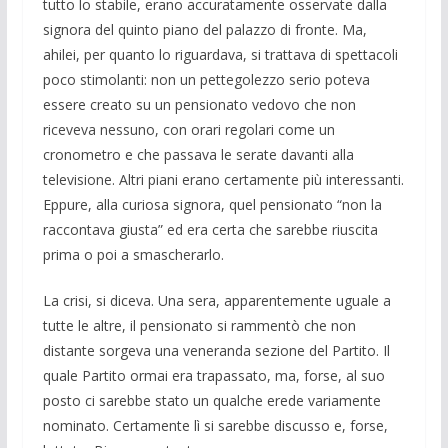
tutto lo stabile, erano accuratamente os­servate dalla
signora del quinto piano del palazzo di fronte. Ma,
ahilei, per quanto lo riguardava, si trattava di spettacoli
poco stimolanti: non un pettegolezzo se­rio poteva
essere creato su un pensionato vedovo che non
riceveva nessuno, con orari regolari come un
cronometro e che passava le serate davanti alla
televisione. Altri piani erano certamente più interes­santi.
Eppure, alla curiosa signora, quel pensionato “non la
raccontava giusta” ed era certa che sarebbe riuscita
prima o poi a smascherarlo.
La crisi, si diceva. Una sera, apparen­temente uguale a
tutte le altre, il pensio­nato si rammentò che non
distante sorge­va una veneranda sezione del Parti­to. Il
quale Partito ormai era trapassato, ma, forse, al suo
posto ci sarebbe stato un qualche erede variamente
nominato. Cer­tamente lì si sarebbe discusso e, for­se,