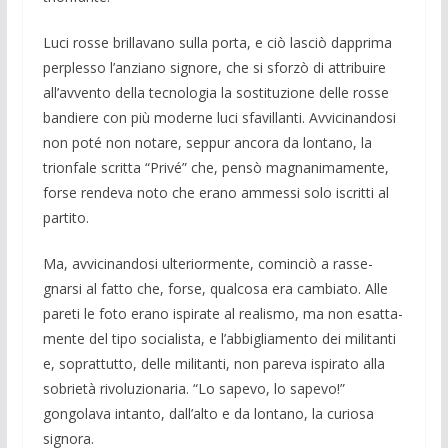
Luci rosse brillavano sulla porta, e ciò la­sciò dapprima
perplesso l’anziano si­gnore, che si sforzò di attribuire
all’avvento della tecnologia la sostituzio­ne delle ros­se
bandiere con più moderne luci sfavill­anti. Avvicinandosi
non poté non no­tare, seppur ancora da lontano, la
trionfa­le scritta “Privé” che, pensò ma­gnanimamente,
forse rendeva noto che erano am­messi solo iscritti al
partito.
Ma, avvici­nandosi ulteriormente, co­minciò a rasse­
gnarsi al fatto che, forse, qualcosa era cambiato. Alle
pareti le foto erano ispira­te al realismo, ma non esatta­
mente del tipo socialista, e l’abbiglia­mento dei mi­litanti
e, soprattutto, delle militanti, non pareva ispirato alla
sobrie­tà rivoluziona­ria. “Lo sapevo, lo sapevo!”
gongolava intanto, dall’alto e da lontano, la curiosa
signora.