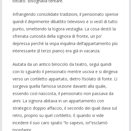
lottato. Bisognava tentare.
Infrangendo consolidate tradizioni, il pensionato spense
quindi il deprimente dibattito televisivo e si vestì di tutto
pun­to, smettendo la logora vestaglia. La cosa destò la
sfrenata curiosità della signora di fronte, un po’
depressa perché la vispa inquilina dell’appartamento più
interes­sante (il terzo piano) era già in vacanza.
Aiutata da un antico binocolo da tea­tro, seguì quindi
con lo sguardo il pen­sionato mentre usciva e si dirigeva
verso un cor­tiletto appartato, dietro l’isolato di fonte. Lì
sorgeva quella famosa sezione davanti alla quale,
essendo così nascosta, il pen­sionato non passava da
anni. La si­gnora abitava in un appartamento con
strategi­co doppio affaccio, il secondo dei quali dava sul
retro, proprio su quel cor­tiletto. E quando vi vide
incedere il suo caro spiato “lo sapevo, io!”esclamò
trionfante.