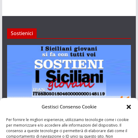
Sostienici
Gestisci Consenso Cookie
I Siciliani Giovani
Per fornire le migliori esperienze, utilizziamo tecnologie come i cookie
per memorizzare e/o accedere alle informazioni del dispositivo. Il
consenso a queste tecnologie ci permetterà di elaborare dati come il
Aut. del tribunale di Catania n.23/2011 del 20/09/2011 Dir.
comportamento di navigazione o ID unici su questo sito. Non