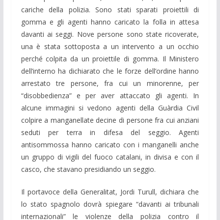
cariche della polizia. Sono stati sparati proiettili di
gomma e gli agenti hanno caricato la folla in attesa
davanti ai seggi. Nove persone sono state ricoverate,
una è stata sottoposta a un intervento a un occhio
perché colpita da un proiettile di gomma. Il Ministero
dell’interno ha dichiarato che le forze dell’ordine hanno
arrestato tre persone, fra cui un minorenne, per
“disobbedienza” e per aver attaccato gli agenti. In
alcune immagini si vedono agenti della Guàrdia Civil
colpire a manganellate decine di persone fra cui anziani
seduti per terra in difesa del seggio. Agenti
antisommossa hanno caricato con i manganelli anche
un gruppo di vigili del fuoco catalani, in divisa e con il
casco, che stavano presidiando un seggio.
Il portavoce della Generalitat, Jordi Turull, dichiara che
lo stato spagnolo dovrà spiegare “davanti ai tribunali
internazionali” le violenze della polizia contro il