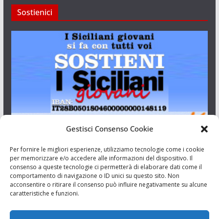
Sostienici
Gestisci Consenso Cookie
I Siciliani Giovani
Per fornire le migliori esperienze, utilizziamo tecnologie come i cookie
per memorizzare e/o accedere alle informazioni del dispositivo. Il
consenso a queste tecnologie ci permetterà di elaborare dati come il
Aut. del tribunale di Catania n.23/2011 del 20/09/2011 Dir.
comportamento di navigazione o ID unici su questo sito. Non
Resp. Riccardo Orioles.
acconsentire o ritirare il consenso può influire negativamente su alcune
caratteristiche e funzioni.
Informativa privacy
Associazione Culturale I Siciliani Giovani