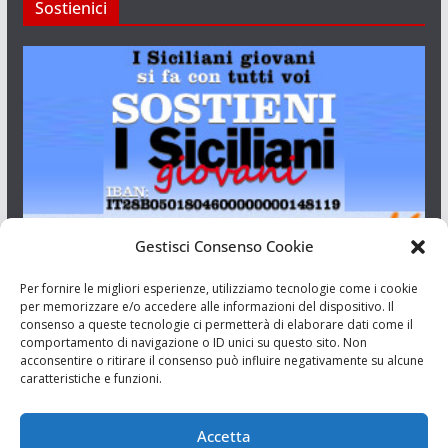
Sostienici
Gestisci Consenso Cookie
I Siciliani Giovani
Per fornire le migliori esperienze, utilizziamo tecnologie come i cookie
per memorizzare e/o accedere alle informazioni del dispositivo. Il
consenso a queste tecnologie ci permetterà di elaborare dati come il
Aut. del tribunale di Catania n.23/2011 del 20/09/2011 Dir.
comportamento di navigazione o ID unici su questo sito. Non
Resp. Riccardo Orioles.
acconsentire o ritirare il consenso può influire negativamente su alcune
caratteristiche e funzioni.
Informativa privacy
Associazione Culturale I Siciliani Giovani
Accetta