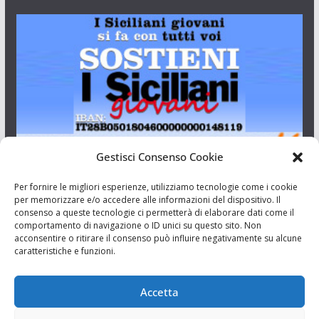
Gestisci Consenso Cookie
I Siciliani Giovani
Per fornire le migliori esperienze, utilizziamo tecnologie come i cookie
per memorizzare e/o accedere alle informazioni del dispositivo. Il
consenso a queste tecnologie ci permetterà di elaborare dati come il
Aut. del tribunale di Catania n.23/2011 del 20/09/2011 Dir.
comportamento di navigazione o ID unici su questo sito. Non
Resp. Riccardo Orioles.
acconsentire o ritirare il consenso può influire negativamente su alcune
caratteristiche e funzioni.
Informativa privacy
Associazione Culturale I Siciliani Giovani
Accetta
via Randazzo 27 Catania