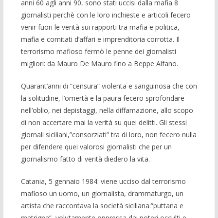
anni 60 agli anni 90, sono stati uccisi dalla mafia 8
giornalisti perchè con le loro inchieste e articoli fecero
venir fuori le verità sui rapporti tra mafia e politica,
mafia e comitati d’affari e imprenditoria corrotta. Il
terrorismo mafioso fermò le penne dei giornalisti
migliori: da Mauro De Mauro fino a Beppe Alfano.
Quarant’anni di “censura” violenta e sanguinosa che con
la solitudine, l’omertà e la paura fecero sprofondare
nell’oblio, nei depistaggi, nella diffamazione, allo scopo
di non accertare mai la verità su quei delitti. Gli stessi
giornali siciliani,”consorziati” tra di loro, non fecero nulla
per difendere quei valorosi giornalisti che per un
giornalismo fatto di verità diedero la vita.
Catania, 5 gennaio 1984: viene ucciso dal terrorismo
mafioso un uomo, un giornalista, drammaturgo, un
artista che raccontava la società siciliana:”puttana e
matrigna”, volutamente oppressa dai poteri occulti e