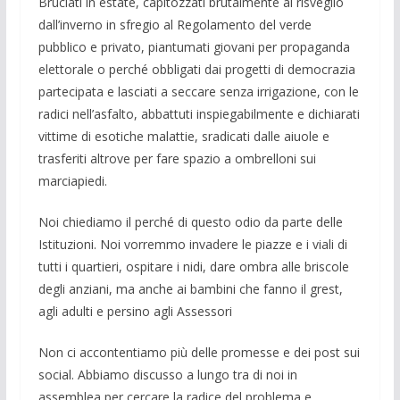
Bruciati in estate, capitozzati brutalmente al risveglio
dall’inverno in sfregio al Regolamento del verde
pubblico e privato, piantumati giovani per propaganda
elettorale o perché obbligati dai progetti di democrazia
partecipata e lasciati a seccare senza irrigazione, con le
radici nell’asfalto, abbattuti inspiegabilmente e dichiarati
vittime di esotiche malattie, sradicati dalle aiuole e
trasferiti altrove per fare spazio a ombrelloni sui
marciapiedi.
Noi chiediamo il perché di questo odio da parte delle
Istituzioni. Noi vorremmo invadere le piazze e i viali di
tutti i quartieri, ospitare i nidi, dare ombra alle briscole
degli anziani, ma anche ai bambini che fanno il grest,
agli adulti e persino agli Assessori
Non ci accontentiamo più delle promesse e dei post sui
social. Abbiamo discusso a lungo tra di noi in
assemblea per cercare la radice del problema e