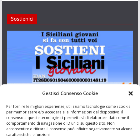
Sostienici
Gestisci Consenso Cookie
I Siciliani Giovani
Per fornire le migliori esperienze, utilizziamo tecnologie come i cookie
per memorizzare e/o accedere alle informazioni del dispositivo. Il
consenso a queste tecnologie ci permetterà di elaborare dati come il
Aut. del tribunale di Catania n.23/2011 del 20/09/2011 Dir.
comportamento di navigazione o ID unici su questo sito. Non
Resp. Riccardo Orioles.
acconsentire o ritirare il consenso può influire negativamente su alcune
caratteristiche e funzioni.