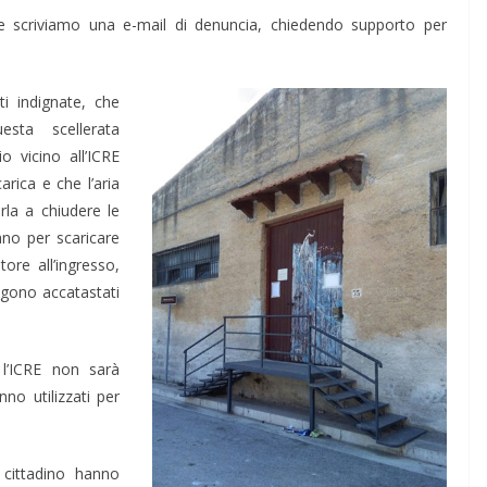
e scriviamo una e-mail di denuncia, chiedendo supporto per
i indignate, che
esta scellerata
o vicino all’ICRE
rica e che l’aria
rla a chiudere le
ano per scaricare
ore all’ingresso,
ngono accatastati
 l’ICRE non sarà
no utilizzati per
 cittadino hanno