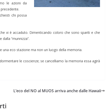
emo le azioni da
o precedente.
chiesti chi possa
iò che vi è accaduto. Dimenticando coloro che sono spariti e che
e dalla “munnizza”.
fare una eco stazione ma non un luogo della memoria.
ddormentare le coscienze; se cancelliamo la memoria essa agirà
L’eco del NO al MUOS arriva anche dalle Hawaii
rti