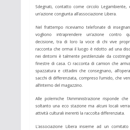
Sdegnati, contatto come circolo Legambiente, 
un’azione congiunta all’associazione Libera.
Nel frattempo riceviamo telefonate di insegnant
vogliono intraprendere un’azione contro qu
decisione, tra di loro la voce di chi vive propri
racconta che ormai il luogo è ridotto ad una disca
nei dintorni è talmente pestilenziale da costringe
finestre di casa. Ci racconta di camion che arriv
spazzatura e cittadini che consegnano, all’operat
sacchi di differenziata, compreso l’umido, che ve
all’interno del magazzino.
Alle polemiche l’Amministrazione risponde che
soltanto una eco stazione ma alcuni locali verran
attività culturali inerenti la raccolta differenziata.
L’associazione Libera insieme ad un comitato