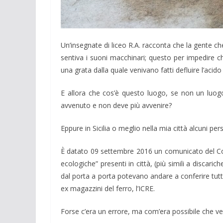
Un’insegnate di liceo R.A. racconta che la gente ch
sentiva i suoni macchinari; questo per impedire ch
una grata dalla quale venivano fatti defluire l’acido 
E allora che cos’è questo luogo, se non un luog
avvenuto e non deve più avvenire?
Eppure in Sicilia o meglio nella mia città alcuni 
È datato 09 settembre 2016 un comunicato del Comu
ecologiche” presenti in città, (più simili a discaric
dal porta a porta potevano andare a conferire tutta
ex magazzini del ferro, l’ICRE.
Forse c’era un errore, ma com’era possibile che v