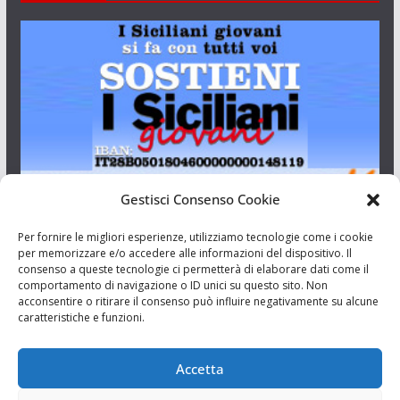
Gestisci Consenso Cookie
I Siciliani Giovani
Per fornire le migliori esperienze, utilizziamo tecnologie come i cookie
per memorizzare e/o accedere alle informazioni del dispositivo. Il
consenso a queste tecnologie ci permetterà di elaborare dati come il
Aut. del tribunale di Catania n.23/2011 del 20/09/2011 Dir.
comportamento di navigazione o ID unici su questo sito. Non
Resp. Riccardo Orioles.
acconsentire o ritirare il consenso può influire negativamente su alcune
caratteristiche e funzioni.
Informativa privacy
Associazione Culturale I Siciliani Giovani
Accetta
via Randazzo 27 Catania