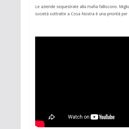
Le aziende sequestrate alla mafia falliscono. Migliai
società sottratte a Cosa Nostra è una priorità per g