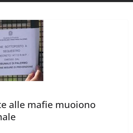
te alle mafie muoiono
male