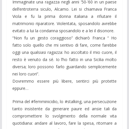
Immaginate una ragazza negli anni ’50-’60 in un paese
dell’entroterra siculo, Alcamo. Lei si chiamava Franca
Viola e fu la prima donna italiana a rifiutare il
matrimonio riparatore. Violentata, sposandolo avrebbe
evitato a lui la condanna sposandolo e a lei il disonore.
“Non fu un gesto coraggioso” dichiarò Franca “ Ho
fatto solo quello che mi sentivo di fare, come farebbe
oggi una qualsiasi ragazza: ho ascoltato il mio cuore, il
resto è venuto da sé. Io l’ho fatto in una Sicilia molto
diversa; loro possono farlo guardando semplicemente
nei loro cuori”.
Dovremmo essere più libere, sentirci più protette
eppure…
Prima del #femminicidio, lo #stalking, una persecuzione
tanto insistente da generare paure ed ansie tali da
compromettere lo svolgimento della normale vita
quotidiana: andare al lavoro, fare la spesa, ritornare a