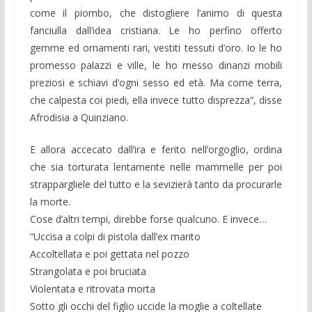
come il piombo, che distogliere l’animo di questa
fanciulla dall’idea cristiana. Le ho perfino offerto
gemme ed ornamenti rari, vestiti tessuti d’oro. Io le ho
promesso palazzi e ville, le ho messo dinanzi mobili
preziosi e schiavi d’ogni sesso ed età. Ma come terra,
che calpesta coi piedi, ella invece tutto disprezza”, disse
Afrodisia a Quinziano.
E allora accecato dall’ira e ferito nell’orgoglio, ordina
che sia torturata lentamente nelle mammelle per poi
strappargliele del tutto e la sevizierà tanto da procurarle
la morte.
Cose d’altri tempi, direbbe forse qualcuno. E invece…
“Uccisa a colpi di pistola dall’ex marito
Accoltellata e poi gettata nel pozzo
Strangolata e poi bruciata
Violentata e ritrovata morta
Sotto gli occhi del figlio uccide la moglie a coltellate