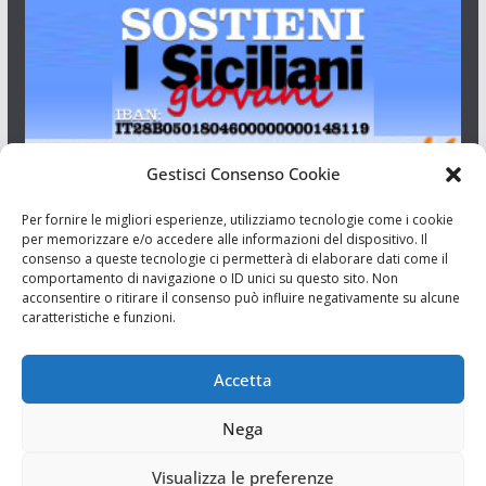
Gestisci Consenso Cookie
I Siciliani Giovani
Per fornire le migliori esperienze, utilizziamo tecnologie come i cookie
per memorizzare e/o accedere alle informazioni del dispositivo. Il
consenso a queste tecnologie ci permetterà di elaborare dati come il
Aut. del tribunale di Catania n.23/2011 del 20/09/2011 Dir.
comportamento di navigazione o ID unici su questo sito. Non
Resp. Riccardo Orioles.
acconsentire o ritirare il consenso può influire negativamente su alcune
caratteristiche e funzioni.
Informativa privacy
Associazione Culturale I Siciliani Giovani
Accetta
via Randazzo 27 Catania
Nega
Visualizza le preferenze