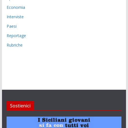
Economia
Interviste
Paesi
Reportage
Rubriche
Sostienici