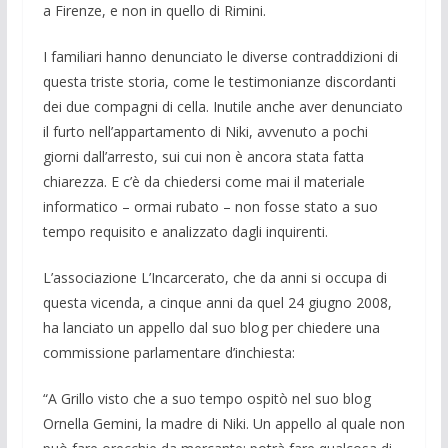
a Firenze, e non in quello di Rimini.
I familiari hanno denunciato le diver­se contraddizioni di
questa triste storia, come le testimonianze discordanti
dei due compagni di cella. Inutile anche aver denunciato
il furto nell’apparta­mento di Niki, avvenuto a pochi
giorni dall’arresto, sui cui non è ancora stata fatta
chiarezza. E c’è da chiedersi come mai il materiale
informatico – ormai ru­bato – non fosse stato a suo
tempo requi­sito e analizzato dagli inquirenti.
L’associazione L’Incarcerato, che da anni si occupa di
questa vicenda, a cin­que anni da quel 24 giugno 2008,
ha lanciato un appello dal suo blog per chiedere una
commissione parlamenta­re d’inchiesta:
“A Grillo visto che a suo tempo ospi­tò nel suo blog
Ornella Gemini, la ma­dre di Niki. Un appello al quale non