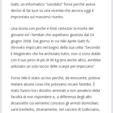
Gatti, un informatico “suicidato” forse perché aveva
deciso di far luce su una vicenda che ancora oggi è
impron­tata sul massimo riserbo.
Una storia con poche e tristi certezze: la morte del
giovane ed i familiari che aspettano giustizia dal 24
giugno 2008. Dal giorno in cui Niki Aprile Gatti fu
ritrovato impiccato nel bagno della sua cella: “Secondo
il Magistrato che ha ar­chiviato tutto, non ci sono dubbi:
con il suo peso di più di 90 kg (era anche alto), avrebbe
utilizzato un solo laccio delle scarpe per impiccarsi”.
Forse Niki è stato ucciso perché, da innocente, poteva
rivelare alcune cose che potevano recare fastidio. È
stato l’unico tra i diciotto arrestati a non av­valersi della
facoltà di non rispondere e, a differenza degli altri
diciassette cui verranno concessi gli arresti domicilia­ri,
sarà trasferito, stranamente, nel car­cere di Sollicciano,