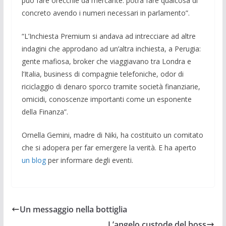
può fare orecchie da mercante: potrà fare qualcosa di
concreto avendo i nu­meri necessari in parlamento”.
“L’Inchiesta Premium si andava ad intrecciare ad altre
indagini che appro­dano ad un’altra inchiesta, a Perugia:
gente mafiosa, broker che viaggiavano tra Londra e
l’Italia, business di compa­gnie telefoniche, odor di
riciclaggio di denaro sporco tramite società finanzia­rie,
omicidi, conoscenze importanti come un esponente
della Finanza”.
Ornella Gemini, madre di Niki, ha costituito un comitato
che si adopera per far emergere la verità. E ha aperto
un blog
per informare degli eventi.
Un messaggio nella bottiglia
L’angelo custode del boss