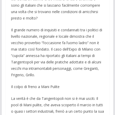
sono gli italiani che si lasciano facilmente corrompere
una volta che si trovano nelle condizioni di arricchirsi
presto e molto?
Il grande numero di inquisiti e condan­nati tra i politici di
livello nazionale, re­gionale e locale dimostra che il
vecchio proverbio “l’occasione fa l’uomo ladro” non è
mai stato così fondato. Il caso dell’Expo di Milano con
“cupola” annessa ha riportato gli italiani ai tempi di
Tangen­topoli per via delle pratiche adottate e di alcuni
vecchi ma intramontabili personag­gi, come Greganti,
Frigerio, Grillo.
Il colpo di freno a Mani Pulite
La verità è che da Tangentopoli non si è mai usciti. Il
pool di Mani pulite, che ave­va scoperto il marcio in tutti
o quasi i set­tori industriali, frenò a un certo punto la sua