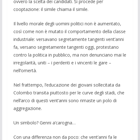
ovvero la scelta dei candida­ti. Si procede per
cooptazione: il simile chiama il simile.
Il livello morale degli uomini politici non è aumentato,
così come non è mutato il comportamento del­la classe
industriale: versavano segreta­mente tangenti vent’anni
fa, versano se­gretamente tan­genti oggi, protestano
con­tro la politica in pubblico, ma non denun­ciano mai le
irre­golarità, uniti – i perdenti e i vincenti le gare –
nell’omertà.
Nel frattempo, l’educazione dei giovani sollecitata da
Colombo transita piuttosto per le curve degli stadi, che
nell’arco di questi vent’anni sono rimaste un polo di
aggregazione.
Un simbolo? Genni a’carogna…
Con una differenza non da poco: che vent’anni fa le