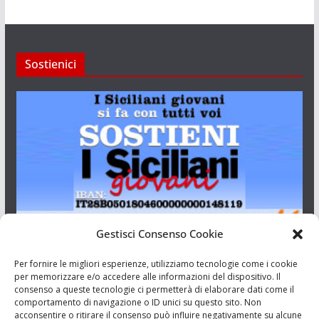
Sostienici
Gestisci Consenso Cookie
I Siciliani Giovani
Per fornire le migliori esperienze, utilizziamo tecnologie come i cookie
per memorizzare e/o accedere alle informazioni del dispositivo. Il
consenso a queste tecnologie ci permetterà di elaborare dati come il
Aut. del tribunale di Catania n.23/2011 del 20/09/2011 Dir.
comportamento di navigazione o ID unici su questo sito. Non
Resp. Riccardo Orioles.
acconsentire o ritirare il consenso può influire negativamente su alcune