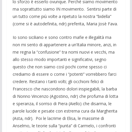
lo sforzo è esserlo ovunque. Perché siamo movimento
ma soprattutto siamo IN movimento. Sentirsi parte di
un tutto come più volte a ripetuto la nostra “bidella”
(come si è autodefinita, ndr) preferita, Maria Josè Fava.
Io sono siciliano e sono contro mafie e illegalità ma
non mi sento di appartenere a un’Italia minore, anzi, in
me regna la “confusione” tra nomi nuovi e vecchi, ma
allo stesso modo importanti e significativi, segno
questo che non siamo così pochi come spesso ci
crediamo di essere o come i “potenti” vorrebbero farci
credere. Restano i tanti volti; gli occhioni felici di
Francesco che nascondono dolori inspiegabili, la barba
di Nonno Vincenzo (Agostino, ndr) che profuma di lotta
e speranza, il sorriso di Piera (Aiello) che disarma, le
parole lucide e pesate con estrema cura da Margherita
(Asta, ndr). Poi le lacrime di Elisa, le massime di
Anselmo, le teorie sulla “punta” di Carmelo, i confronti