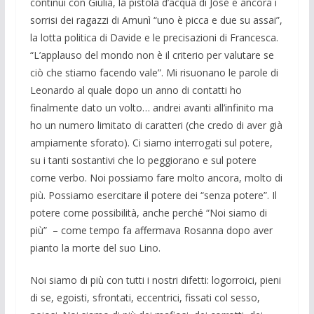
continui con Giulia, la pistola d’acqua di Josè e ancora i
sorrisi dei ragazzi di Amunì “uno è picca e due su assai”,
la lotta politica di Davide e le precisazioni di Francesca.
“L’applauso del mondo non è il criterio per valutare se
ciò che stiamo facendo vale”. Mi risuonano le parole di
Leonardo al quale dopo un anno di contatti ho
finalmente dato un volto… andrei avanti all’infinito ma
ho un numero limitato di caratteri (che credo di aver già
ampiamente sforato). Ci siamo interrogati sul potere,
su i tanti sostantivi che lo peggiorano e sul potere
come verbo. Noi possiamo fare molto ancora, molto di
più. Possiamo esercitare il potere dei “senza potere”. Il
potere come possibilità, anche perché “Noi siamo di
più” – come tempo fa affermava Rosanna dopo aver
pianto la morte del suo Lino.
Noi siamo di più con tutti i nostri difetti: logorroici, pieni
di se, egoisti, sfrontati, eccentrici, fissati col sesso,