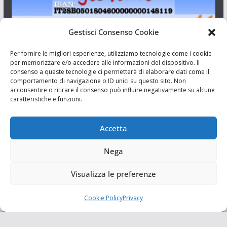
Gestisci Consenso Cookie
I Siciliani Giovani
Per fornire le migliori esperienze, utilizziamo tecnologie come i cookie
per memorizzare e/o accedere alle informazioni del dispositivo. Il
consenso a queste tecnologie ci permetterà di elaborare dati come il
Aut. del tribunale di Catania n.23/2011 del 20/09/2011 Dir.
comportamento di navigazione o ID unici su questo sito. Non
Resp. Riccardo Orioles.
acconsentire o ritirare il consenso può influire negativamente su alcune
caratteristiche e funzioni.
Informativa privacy
Associazione Culturale I Siciliani Giovani
Accetta
via Randazzo 27 Catania
Nega
Visualizza le preferenze
Cookie Policy
Privacy
Copyright © 2026
I Siciliani Giovani
. Tutti i diritti riservati.
Tema:
ColorMag
di ThemeGrill. Powered by
WordPress
.