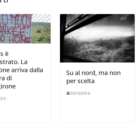
s è
strato. La
one arriva dalla
Su al nord, ma non
a di
per scelta
girone
24/10/2016
015