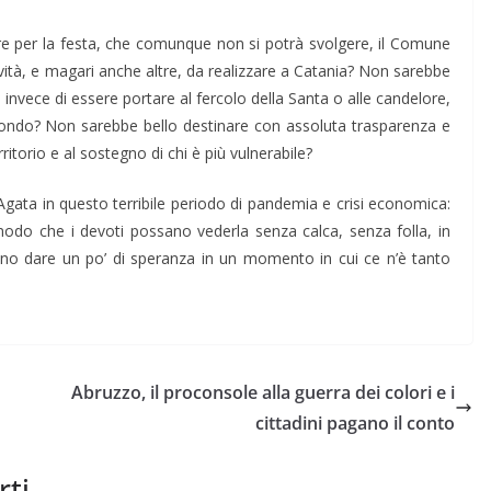
re per la festa, che comunque non si potrà svolgere, il Comune
ività, e magari anche altre, da realizzare a Catania? Non sarebbe
, invece di essere portare al fercolo della Santa o alle candelore,
o fondo? Non sarebbe bello destinare con assoluta trasparenza e
erritorio e al sostegno di chi è più vulnerabile?
Agata in questo terribile periodo di pandemia e crisi economica:
modo che i devoti possano vederla senza calca, senza folla, in
ano dare un po’ di speranza in un momento in cui ce n’è tanto
Abruzzo, il proconsole alla guerra dei colori e i
cittadini pagano il conto
rti