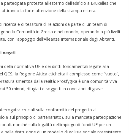
partecipata protesta all’esterno dell’edificio a Bruxelles che
ti, attirando la forte attenzione della stampa estera.
di ricerca e di tessitura di relazioni da parte di un team di
gono la Comunità in Grecia e nel mondo, operando a più livelli
nite, con l’appoggio dell’Alleanza Internazionale degli Abitanti.
i negati
oni della normativa UE e dei diritti fondamentali legate alla
del QCS, la Regione Attica etichetta il complesso come “vuoto”,
rzatura smentita dalla realtà: Prosfygika è una comunità viva
ui 50 minori, rifugiati e soggetti in condizioni di grave
rrogativi cruciali sulla conformità del progetto al
lo 8 sul principio di partenariato), sulla mancata partecipazione
sionali, nonché sulla legalità dell’impiego di fondi UE per un
 nella distruzione di un modello di edilizia sociale preesistente.