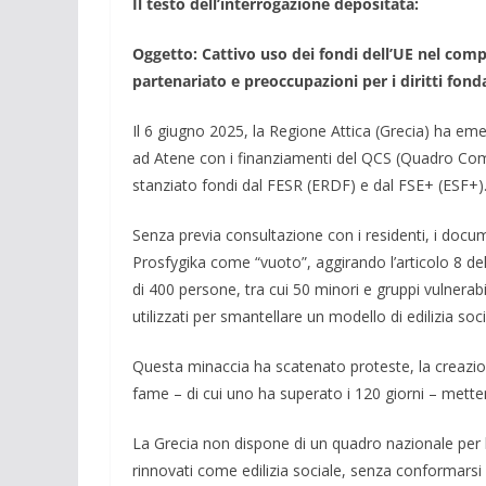
Il testo dell’interrogazione depositata:
Oggetto: Cattivo uso dei fondi dell’UE nel compl
partenariato e preoccupazioni per i diritti fon
Il 6 giugno 2025, la Regione Attica (Grecia) ha eme
ad Atene con i finanziamenti del QCS (Quadro Co
stanziato fondi dal FESR (ERDF) e dal FSE+ (ESF+)
Senza previa consultazione con i residenti, i docum
Prosfygika come “vuoto”, aggirando l’articolo 8 
di 400 persone, tra cui 50 minori e gruppi vulnerabil
utilizzati per smantellare un modello di edilizia so
Questa minaccia ha scatenato proteste, la creazione
fame – di cui uno ha superato i 120 giorni – mette
La Grecia non dispone di un quadro nazionale per l’ed
rinnovati come edilizia sociale, senza conformarsi 