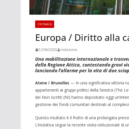
CRONACA
Europa / Diritto alla c
12/06/2026
redazione
Una mobilitazione internazionale e trasver
della Regione Attica, contestando gravi viol
lanciando l’allarme per la vita di due scio
Atene / Bruxelles
— In una significativa vittoria 
appartenenti ai gruppi politici della Sinistra (The L
dei Non Iscritti (NI) hanno depositato oggi un’in
gestione dei fondi comunitari destinati al compless
Questo risultato è il frutto di una prolungata pres
L’iniziativa segue la recente visita istituzionale d