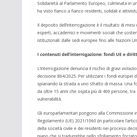
Solidarietà
al Parlamento Europeo, culminata in una 
ha visto fianco a fianco residenti, solidali e attivis
Il deposito dell’interrogazione è il risultato di mesi 
esperti, accademici e movimenti sociali che sosten
istituzionali: dalle sedi europee fino alle Nazioni U
I contenuti dell’interrogazione: fondi UE e diritt
L’interrogazione denuncia il rischio di gravi violazi
decisione 864/2025. Per utilizzare i fondi europei 
spianando la strada a uno sfratto di massa. Una fo
da oltre 15 anni che ospita più di 400 persone, tra c
vulnerabilità.
Gli europarlamentari pongono alla Commissione inte
Regolamento (UE) 2021/1060 (in particolare l’artico
della società civile e dei residenti nei processi deci
piano che si tradurrebbe nello sfollamento forzato e