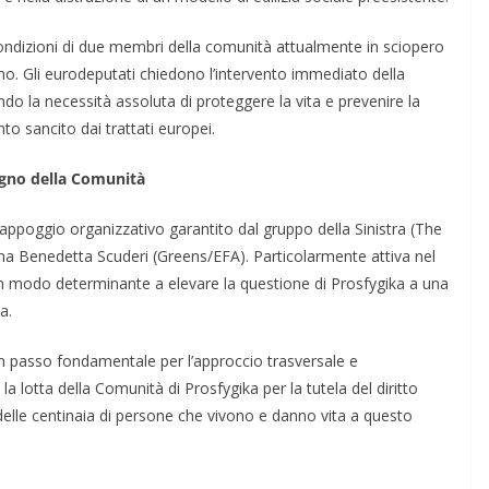
 condizioni di due membri della comunità attualmente in sciopero
rno. Gli eurodeputati chiedono l’intervento immediato della
do la necessità assoluta di proteggere la vita e prevenire la
nto sancito dai trattati europei.
tegno della Comunità
all’appoggio organizzativo garantito dal gruppo della Sinistra (The
iana Benedetta Scuderi (Greens/EFA). Particolarmente attiva nel
o in modo determinante a elevare la questione di Prosfygika a una
a.
un passo fondamentale per l’approccio trasversale e
la lotta della Comunità di Prosfygika per la tutela del diritto
à delle centinaia di persone che vivono e danno vita a questo