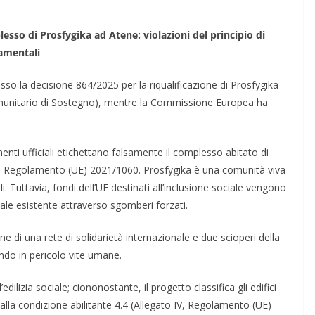
esso di Prosfygika ad Atene: violazioni del principio di
damentali
sso la decisione 864/2025 per la riqualificazione di Prosfygika
munitario di Sostegno), mentre la Commissione Europea ha
.
enti ufficiali etichettano falsamente il complesso abitato di
del Regolamento (UE) 2021/1060. Prosfygika è una comunità viva
i. Tuttavia, fondi dell’UE destinati all’inclusione sociale vengono
ciale esistente attraverso sgomberi forzati.
 di una rete di solidarietà internazionale e due scioperi della
ndo in pericolo vite umane.
ilizia sociale; ciononostante, il progetto classifica gli edifici
alla condizione abilitante 4.4 (Allegato IV, Regolamento (UE)