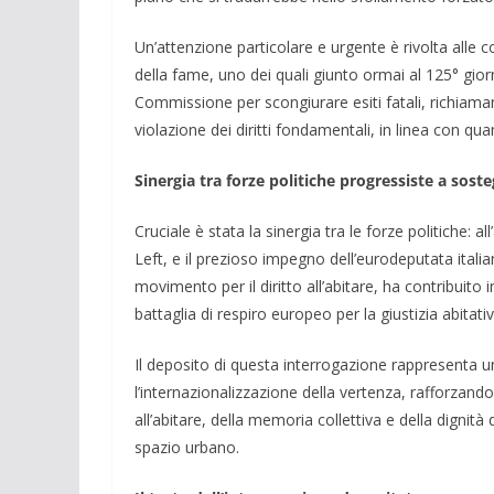
Un’attenzione particolare e urgente è rivolta alle
della fame, uno dei quali giunto ormai al 125° gio
Commissione per scongiurare esiti fatali, richiaman
violazione dei diritti fondamentali, in linea con qua
Sinergia tra forze politiche progressiste a sos
Cruciale è stata la sinergia tra le forze politiche: 
Left, e il prezioso impegno dell’eurodeputata ital
movimento per il diritto all’abitare, ha contribuit
battaglia di respiro europeo per la giustizia abitativ
Il deposito di questa interrogazione rappresenta 
l’internazionalizzazione della vertenza, rafforzando 
all’abitare, della memoria collettiva e della dignit
spazio urbano.